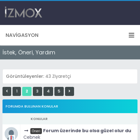
NAVIGASYON
İstek, Öneri, Yardım
Görüntüleyenler:
43 Ziyaretçi
1
2
3
4
5
FORUMDA BULUNAN KONULAR
KONULAR
Forum üzerinde bu olsa güzel olur du
Öneri
Cebnek