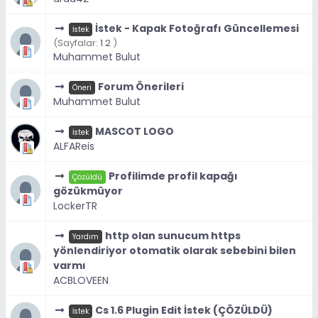
İstek - Kapak Fotoğrafı Güncellemesi
İstek
(Sayfalar:
1
2
)
Muhammet Bulut
Forum Önerileri
Öneri
Muhammet Bulut
MASCOT LOGO
İstek
ALFAReis
Profilimde profil kapağı
Çözüldü
gözükmüyor
LockerTR
http olan sunucum https
Yardım
yönlendiriyor otomatik olarak sebebini bilen
varmı
ACBLOVEEN
Cs 1.6 Plugin Edit İstek (ÇÖZÜLDÜ)
İstek