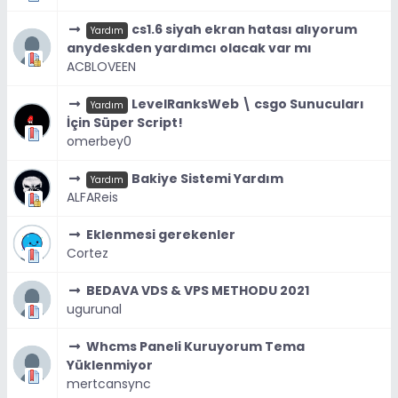
cs1.6 siyah ekran hatası alıyorum
Yardım
anydeskden yardımcı olacak var mı
ACBLOVEEN
LevelRanksWeb \ csgo Sunucuları
Yardım
İçin Süper Script!
omerbey0
Bakiye Sistemi Yardım
Yardım
ALFAReis
Eklenmesi gerekenler
Cortez
BEDAVA VDS & VPS METHODU 2021
ugurunal
Whcms Paneli Kuruyorum Tema
Yüklenmiyor
mertcansync