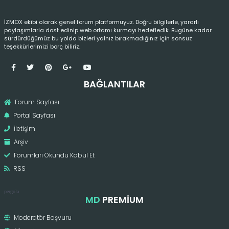
İZMOX ekibi olarak genel forum platformuyuz. Doğru bilgilerle, yararlı
paylaşımlarla dost edinip web ortamı kurmayı hedefledik. Bugüne kadar
sürdürdüğümüz bu yolda bizleri yalnız bırakmadığınız için sonsuz
teşekkürlerimizi borç biliriz.
BAĞLANTILAR
Forum Sayfası
Portal Sayfası
İletişim
Arşiv
Forumları Okundu Kabul Et
RSS
pergola
MD
PREMIUM
Moderatör Başvuru