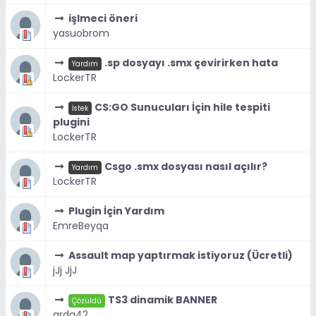
işlmeci öneri
yasuobrom
.sp dosyayı .smx çevirirken hata
Yardım
LockerTR
CS:GO Sunucuları İçin hile tespiti
İstek
plugini
LockerTR
Csgo .smx dosyası nasıl açılır?
Yardım
LockerTR
Plugin İçin Yardım
EmreBeyqa
Assault map yaptırmak istiyoruz (Ücretli)
jJj JjJ
TS3 dinamik BANNER
Çözüldü
arda42