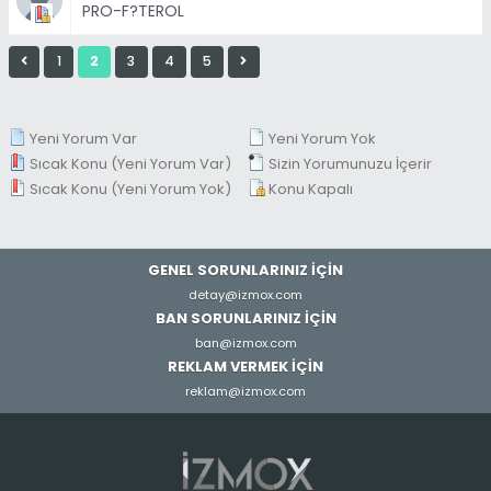
PRO-F?TEROL
1
2
3
4
5
Yeni Yorum Var
Yeni Yorum Yok
Sıcak Konu (Yeni Yorum Var)
Sizin Yorumunuzu İçerir
Sıcak Konu (Yeni Yorum Yok)
Konu Kapalı
GENEL SORUNLARINIZ İÇİN
detay@izmox.com
BAN SORUNLARINIZ İÇİN
ban@izmox.com
REKLAM VERMEK İÇİN
reklam@izmox.com