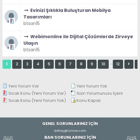
Evinizi Şıklıkla Buluşturan Mobilya
Tasarımları
btsan15
Webimonline ile Dijital Çözümlerde Zirveye
Ulaşın
btsan15
…
1
2
3
4
5
6
7
8
9
10
12
Yeni Yorum Var
Yeni Yorum Yok
Sıcak Konu (Yeni Yorum Var)
Sizin Yorumunuzu İçerir
Sıcak Konu (Yeni Yorum Yok)
Konu Kapalı
GENEL SORUNLARINIZ İÇİN
detay@izmox.com
BAN SORUNLARINIZ İÇİN