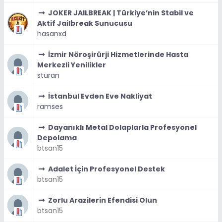
JOKER JAILBREAK | Türkiye’nin Stabil ve
Aktif Jailbreak Sunucusu
hasanxd
İzmir Nöroşirürji Hizmetlerinde Hasta
Merkezli Yenilikler
sturan
İstanbul Evden Eve Nakliyat
ramses
Dayanıklı Metal Dolaplarla Profesyonel
Depolama
btsan15
Adalet İçin Profesyonel Destek
btsan15
Zorlu Arazilerin Efendisi Olun
btsan15