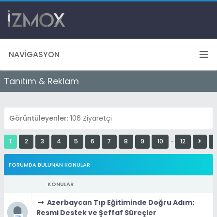
NAVIGASYON
Tanıtım & Reklam
Görüntüleyenler:
106 Ziyaretçi
…
1
2
3
4
5
6
7
8
9
10
12
FORUMDA BULUNAN KONULAR
KONULAR
Azerbaycan Tıp Eğitiminde Doğru Adım:
Resmi Destek ve Şeffaf Süreçler