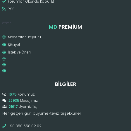
Forumları Okundu Kabul Et
RSS
pergola
MD
PREMIUM
Moderatör Başvuru
Şikayet
İstek ve Öneri
BILGILER
1675
Konumuz,
22935
Mesajımız,
21617
Üyemiz ile,
Her geçen gün büyümekteyiz, teşekkürler
+90 850 558 02 02