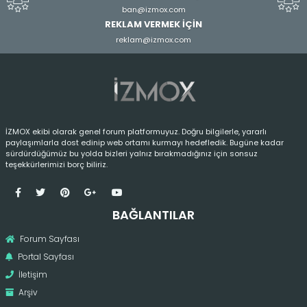
ban@izmox.com
REKLAM VERMEK İÇİN
reklam@izmox.com
İZMOX ekibi olarak genel forum platformuyuz. Doğru bilgilerle, yararlı
paylaşımlarla dost edinip web ortamı kurmayı hedefledik. Bugüne kadar
sürdürdüğümüz bu yolda bizleri yalnız bırakmadığınız için sonsuz
teşekkürlerimizi borç biliriz.
BAĞLANTILAR
Forum Sayfası
Portal Sayfası
İletişim
Arşiv