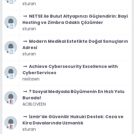
sturan
NETSE ile Bulut Altyapınızı Güçlendirin: Bayi
Hosting ve Zimbra Odaklı Çözümler
sturan
Modern Medikal Estetikte Doğal Sonuçların
Adresi
sturan
Achieve Cybersecurity Excellence with
CyberServices
nixitawn
? Sosyal Medyada Büyümenin En Hızlı Yolu
Burada!
ACBLOVEEN
İzmir’de Güvenilir Hukuki Destek: Ceza ve
Kira Davalarında Uzmanlık
sturan