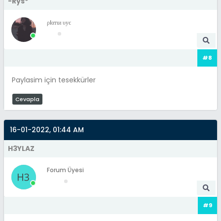
-Rys*
ρℓαтιи υує
#8
Paylasim için tesekkürler
Cevapla
16-01-2022, 01:44 AM
H3YLAZ
Forum Üyesi
#9