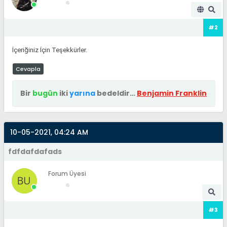
#2
İçeriğiniz İçin Teşekkürler.
Cevapla
Bir
bugün
iki
yarına
bedeldir…
Benjamin Franklin
10-05-2021, 04:24 AM
fdfdafdafads
Forum Üyesi
#3