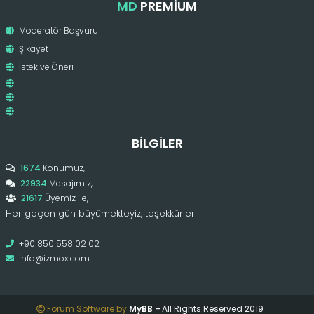
MD
PREMIUM
Moderatör Başvuru
Şikayet
İstek ve Öneri
BILGILER
1674
Konumuz,
22934
Mesajımız,
21617
Üyemiz ile,
Her geçen gün büyümekteyiz, teşekkürler
+90 850 558 02 02
info@izmox.com
Forum Software by
MyBB
-
All Rights Reserved 2019