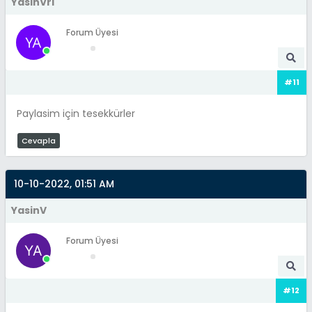
YasinVrl
Forum Üyesi
#11
Paylasim için tesekkürler
Cevapla
10-10-2022, 01:51 AM
YasinV
Forum Üyesi
#12