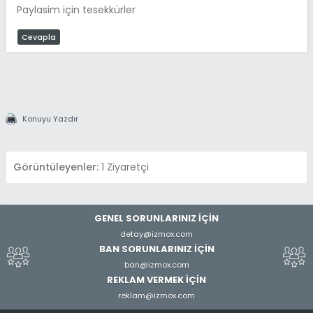
Paylasim için tesekkürler
Cevapla
Konuyu Yazdır
Görüntüleyenler:
1 Ziyaretçi
GENEL SORUNLARINIZ İÇİN
detay@izmox.com
BAN SORUNLARINIZ İÇİN
ban@izmox.com
REKLAM VERMEK İÇİN
reklam@izmox.com