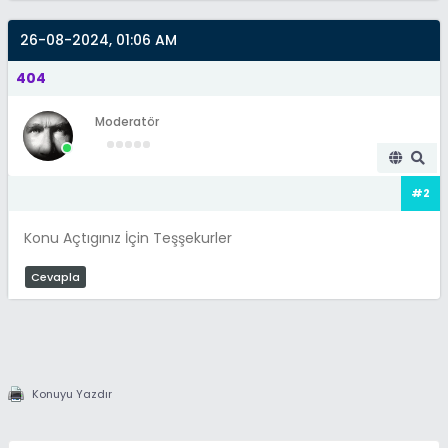
26-08-2024, 01:06 AM
404
Moderatör
#2
Konu Açtıgınız İçin Teşşekurler
Cevapla
Konuyu Yazdır