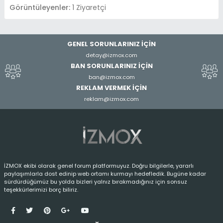
Görüntüleyenler:
1 Ziyaretçi
GENEL SORUNLARINIZ İÇİN
detay@izmox.com
BAN SORUNLARINIZ İÇİN
ban@izmox.com
REKLAM VERMEK İÇİN
reklam@izmox.com
İZMOX ekibi olarak genel forum platformuyuz. Doğru bilgilerle, yararlı
paylaşımlarla dost edinip web ortamı kurmayı hedefledik. Bugüne kadar
sürdürdüğümüz bu yolda bizleri yalnız bırakmadığınız için sonsuz
teşekkürlerimizi borç biliriz.