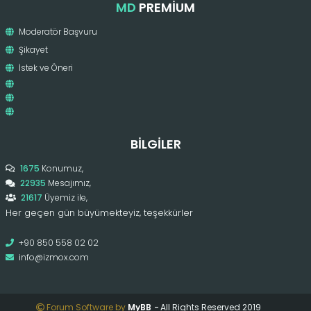
MD
PREMIUM
Moderatör Başvuru
Şikayet
İstek ve Öneri
BILGILER
1675
Konumuz,
22935
Mesajımız,
21617
Üyemiz ile,
Her geçen gün büyümekteyiz, teşekkürler
+90 850 558 02 02
info@izmox.com
Forum Software by
MyBB
-
All Rights Reserved 2019