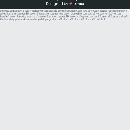
Designed by
izmox
donpato.com
anadolu escort
maltepe escort
anadolu escort
bostancı escort
kadıköy escort
ataşehir escort
ümraniye
escort
kartal escort
pendik escort
bostancı escort
maltepe escort
ataşehir escort
kadıköy escort
kurtköy escort
istanbul escort
kurtköy escort
tuzla escort
kartal escort
pendik escort
maltepe escort
sex hikayesi
türk porno
köpek
ilanları
giriş
iphone ekran
telefon yedek parça
php shell
php shell
php shell
php shell
hacklink