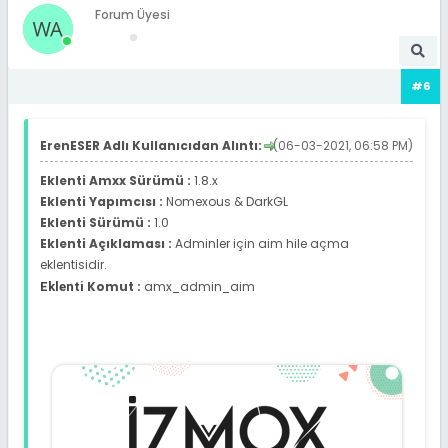
Forum Üyesi
#6
ErenESER Adlı Kullanıcıdan Alıntı:
(06-03-2021, 06:58 PM)
Eklenti Amxx Sürümü :
1.8.x
Eklenti Yapımcısı :
Nomexous & DarkGL
Eklenti Sürümü :
1.0
Eklenti Açıklaması :
Adminler için aim hile açma
eklentisidir.
Komut :
amx_admin_aim
Eklenti