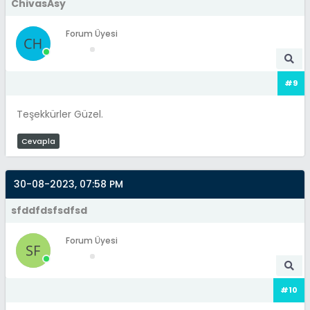
ChivasAsy
Forum Üyesi
#9
Teşekkürler Güzel.
Cevapla
30-08-2023, 07:58 PM
sfddfdsfsdfsd
Forum Üyesi
#10