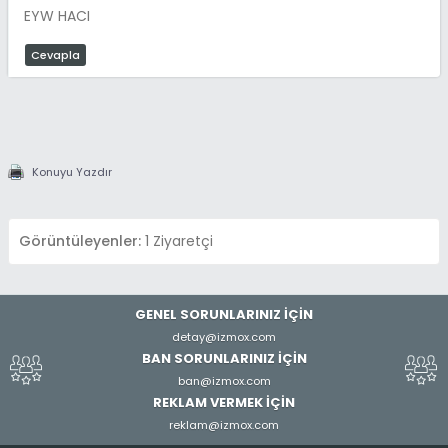
EYW HACI
Cevapla
Konuyu Yazdır
Görüntüleyenler:
1 Ziyaretçi
GENEL SORUNLARINIZ İÇİN
detay@izmox.com
BAN SORUNLARINIZ İÇİN
ban@izmox.com
REKLAM VERMEK İÇİN
reklam@izmox.com