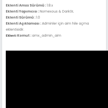
Eklenti Amxx Sürümü :
1.8.x
Eklenti Yapımcısı :
Nomexous & DarkGL
Eklenti Sürümü :
1.0
Eklenti Açıklaması :
Adminler için aim hile açma
eklentisidir.
Komut :
amx_admin_aim
Eklenti