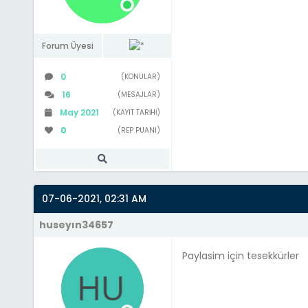
Forum Üyesi
0
(KONULAR)
16
(MESAJLAR)
May 2021
(KAYIT TARIHI)
0
(REP PUANI)
07-06-2021, 02:31 AM
huseyın34657
Paylasim için tesekkürler