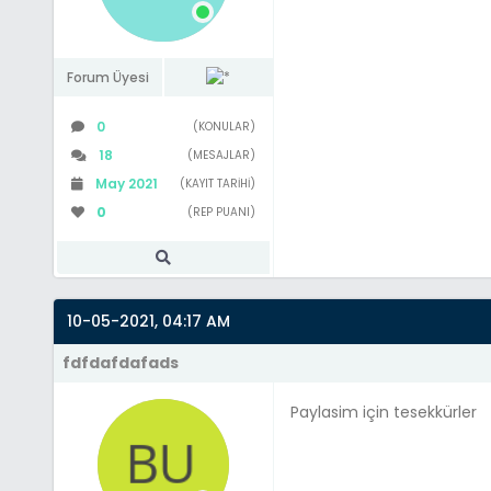
Forum Üyesi
0
(KONULAR)
18
(MESAJLAR)
May 2021
(KAYIT TARIHI)
0
(REP PUANI)
10-05-2021, 04:17 AM
fdfdafdafads
Paylasim için tesekkürler