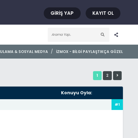
GIRIŞ YAP
KAYIT OL
/
ULAMA & SOSYAL MEDYA
İZMOX - BILGI PAYLAŞTIKÇA GÜZEL
1
2
Konuyu Oyla:
#1