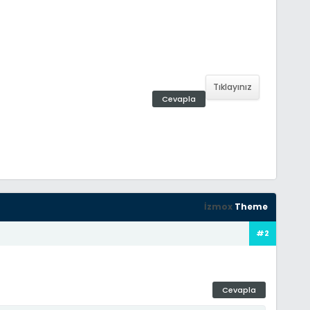
Tıklayınız
Cevapla
İzmox
Theme
#2
Cevapla