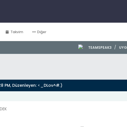
Takvim
Diğer
/
TEAMSPEAK3
UYG
28 PM, Düzenleyen:
<_DLov^#
.)
EDEK