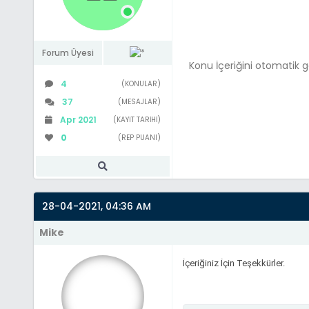
Forum Üyesi
Konu İçeriğini otomatik 
4
(KONULAR)
37
(MESAJLAR)
Apr 2021
(KAYIT TARIHI)
0
(REP PUANI)
28-04-2021, 04:36 AM
Mike
İçeriğiniz İçin Teşekkürler.