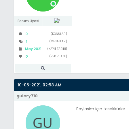
Forum Üyesi
0
(KONULAR)
1
(MESAJLAR)
May 2021
(KAYIT TARIHI)
0
(REP PUANI)
10-05-2021, 02:58 AM
gulery710
Paylasim için tesekkürler