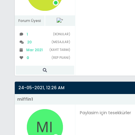
Forum Üyesi
1
(KONULAR)
20
(MESAJLAR)
Mar 2021
(KAYIT TARIHI)
0
(REP PUANI)
24-05-2021, 12:26 AM
miffin1
Paylasim için tesekkürler