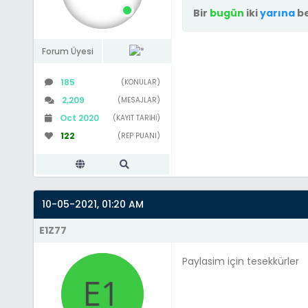
Bir
bugün
iki
yarına
be
Forum Üyesi
185
(KONULAR)
2,209
(MESAJLAR)
Oct 2020
(KAYIT TARIHI)
122
(REP PUANI)
10-05-2021, 01:20 AM
E1Z77
Paylasim için tesekkürler