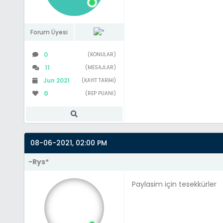
Forum Üyesi
0
(KONULAR)
11
(MESAJLAR)
Jun 2021
(KAYIT TARIHI)
0
(REP PUANI)
08-06-2021, 02:00 PM
-Rys*
Paylasim için tesekkürler