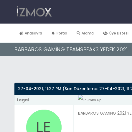
Anasayfa
Portal
Arama
Üye Listesi
BARBAROS GAMİNG TEAMSPEAK3 YEDEK 2021 !
Derecelendirme: 0/5 - 0 oy
1
2
3
4
5
27-04-2021, 11:27 PM
(Son Düzenleme: 27-04-2021, 11:
Legal
BARBAROS GAMING 2021 Y