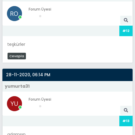
Forum Üyesi
#12
teşkürler
Cevapla
28-11-2020, 06:14 PM
yumurta31
Forum Üyesi
#13
adamsın