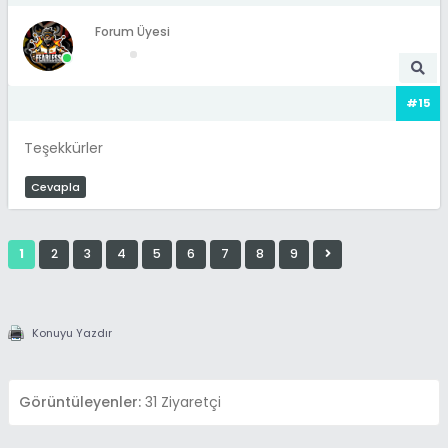
Forum Üyesi
#15
Teşekkürler
Cevapla
1
2
3
4
5
6
7
8
9
Konuyu Yazdır
Görüntüleyenler:
31 Ziyaretçi