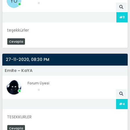
#3
teşekkürler
Cevapla
27-11-2020, 08:30 PM
EmRe ~ KaYA
Forum Üyesi
#4
TESEKKURLER
Cevapla