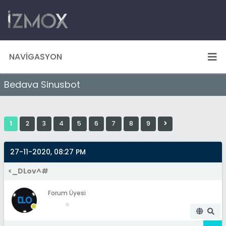
NAVIGASYON
Bedava Sinusbot
1
2
3
4
5
6
7
8
9
27-11-2020, 08:27 PM
<_DLov^#
Forum Üyesi