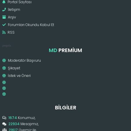
Portal Sayfası
İletişim
Arşiv
Forumları Okundu Kabul Et
RSS
pergola
MD
PREMIUM
Moderatör Başvuru
Şikayet
İstek ve Öneri
BILGILER
1674
Konumuz,
22934
Mesajımız,
21617
Üyemiz ile,