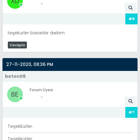
#6
teşekurler basarılar dıelrım
Cevapla
27-11-2020, 08:36 PM
beton06
Forum Üyesi
#7
Teşekkürler.
Teşekkürler.