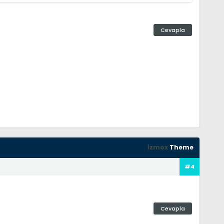
Cevapla
İzmox
Theme
#4
Cevapla