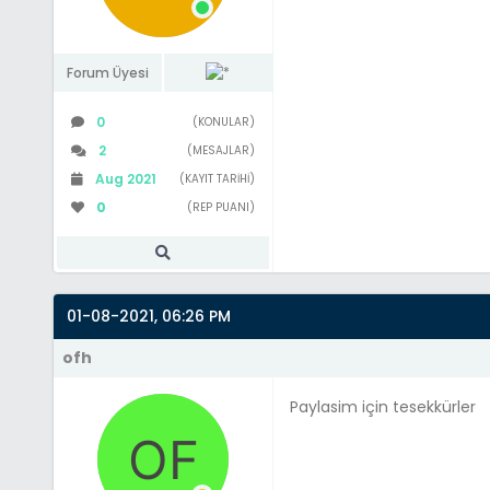
Forum Üyesi
0
(KONULAR)
2
(MESAJLAR)
Aug 2021
(KAYIT TARIHI)
0
(REP PUANI)
01-08-2021, 06:26 PM
ofh
Paylasim için tesekkürler