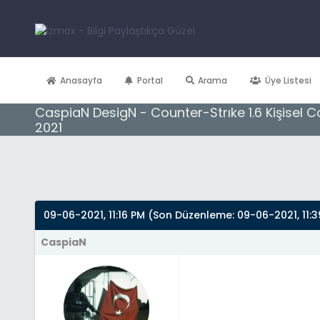
Anasayfa
Portal
Arama
Üye Listesi
CaspiaN DesigN - Counter-Strıke 1.6 Kişisel Co
2021
Derecelendirme: 0/5 - 0 oy
1
2
3
4
5
09-06-2021, 11:16 PM
(Son Düzenleme: 09-06-2021, 11:3
CaspiaN