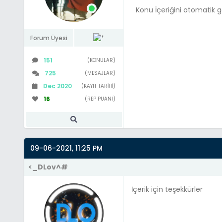
Konu İçeriğini otomatik 
Forum Üyesi
151
(KONULAR)
725
(MESAJLAR)
Dec 2020
(KAYIT TARIHI)
16
(REP PUANI)
09-06-2021, 11:25 PM
<_DLov^#
İçerik için teşekkürler