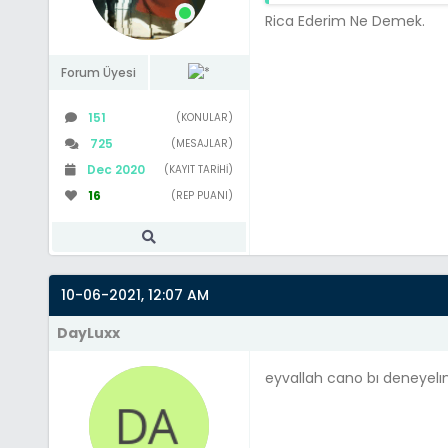
Rica Ederim Ne Demek.
Forum Üyesi
151
(KONULAR)
725
(MESAJLAR)
Dec 2020
(KAYIT TARIHI)
16
(REP PUANI)
10-06-2021, 12:07 AM
DayLuxx
eyvallah cano bı deneyel