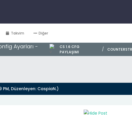
Takvim
Diğer
nfig Ayarları -
CS 1.6 CFG
/
COUNTERSTR
PAYLAŞIMI
9 PM, Düzenleyen:
CaspiaN
.)