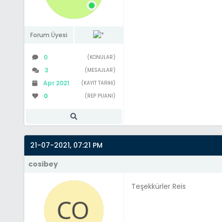
Forum Üyesi
0
(KONULAR)
3
(MESAJLAR)
Apr 2021
(KAYIT TARIHI)
0
(REP PUANI)
21-07-2021, 07:21 PM
cosibey
Teşekkürler Reis