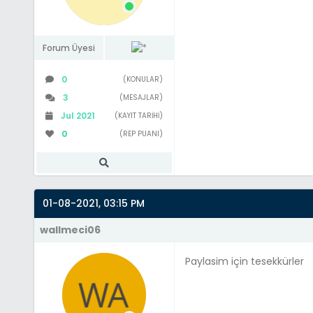
Forum Üyesi
0
(KONULAR)
3
(MESAJLAR)
Jul 2021
(KAYIT TARIHI)
0
(REP PUANI)
01-08-2021, 03:15 PM
wallmeci06
Paylasim için tesekkürler