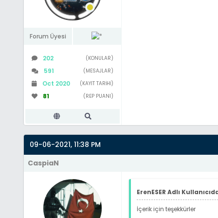
Forum Üyesi
202
(KONULAR)
591
(MESAJLAR)
Oct 2020
(KAYIT TARIHI)
81
(REP PUANI)
09-06-2021, 11:38 PM
CaspiaN
ErenESER Adlı Kullanıcıda
İçerik için teşekkürler