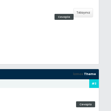
Tıklayınız
Cevapla
İzmox
Theme
#2
Cevapla