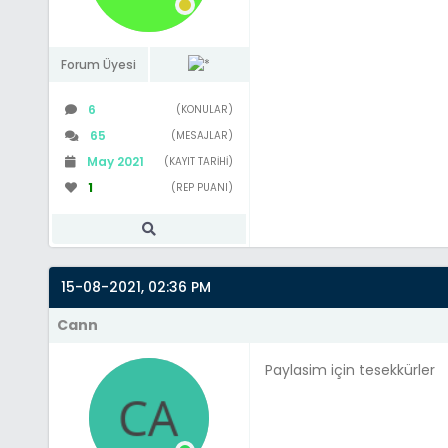
Forum Üyesi
6
(KONULAR)
65
(MESAJLAR)
May 2021
(KAYIT TARIHI)
1
(REP PUANI)
15-08-2021, 02:36 PM
Cann
Paylasim için tesekkürler