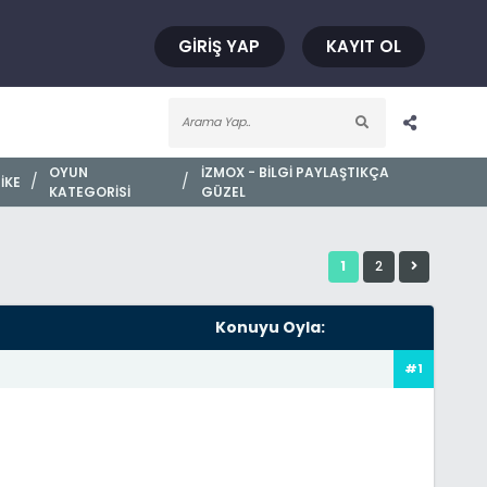
GIRIŞ YAP
KAYIT OL
OYUN
İZMOX - BILGI PAYLAŞTIKÇA
/
/
IKE
KATEGORISI
GÜZEL
1
2
Konuyu Oyla:
#1