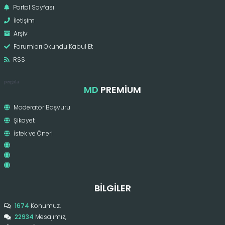
Portal Sayfası
İletişim
Arşiv
Forumları Okundu Kabul Et
RSS
pergola
MD
PREMIUM
Moderatör Başvuru
Şikayet
İstek ve Öneri
BILGILER
1674
Konumuz,
22934
Mesajımız,