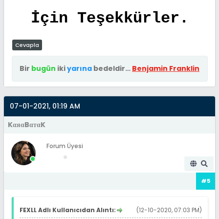
İçin Teşekkürler.
Cevapla
Bir
bugün
iki
yarına
bedeldir…
Benjamin Franklin
07-01-2021, 01:19 AM
KαяαBαтαK
Forum Üyesi
#5
FEXLL Adlı Kullanıcıdan Alıntı:
(12-10-2020, 07:03 PM)