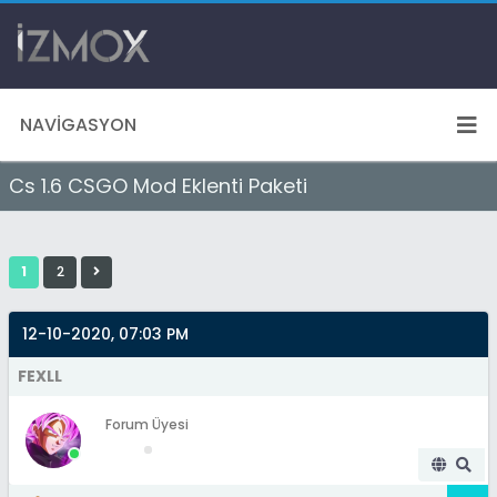
NAVIGASYON
Cs 1.6 CSGO Mod Eklenti Paketi
1
2
12-10-2020, 07:03 PM
FEXLL
Forum Üyesi