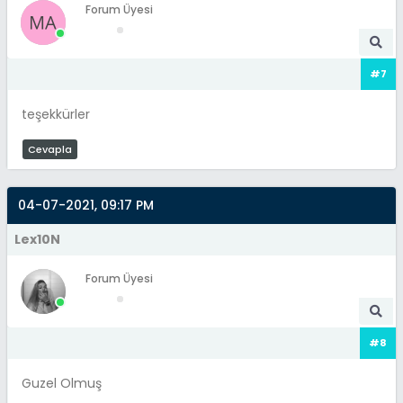
Forum Üyesi
#7
teşekkürler
Cevapla
04-07-2021, 09:17 PM
Lex10N
Forum Üyesi
#8
Guzel Olmuş