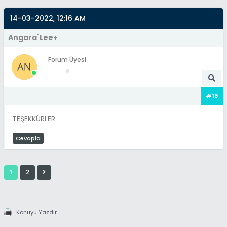
14-03-2022, 12:16 AM
Angara`Lee+
Forum Üyesi
#15
TEŞEKKÜRLER
Cevapla
1
2
Konuyu Yazdır