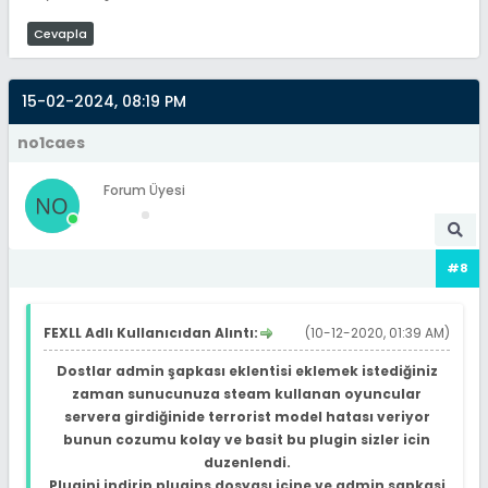
Cevapla
15-02-2024, 08:19 PM
no1caes
Forum Üyesi
#8
FEXLL Adlı Kullanıcıdan Alıntı:
(10-12-2020, 01:39 AM)
Dostlar admin şapkası eklentisi eklemek istediğiniz
zaman sunucunuza steam kullanan oyuncular
servera girdiğinide terrorist model hatası veriyor
bunun cozumu kolay ve basit bu plugin sizler icin
duzenlendi.
Plugini indirip plugins dosyası içine ve admin sapkasi