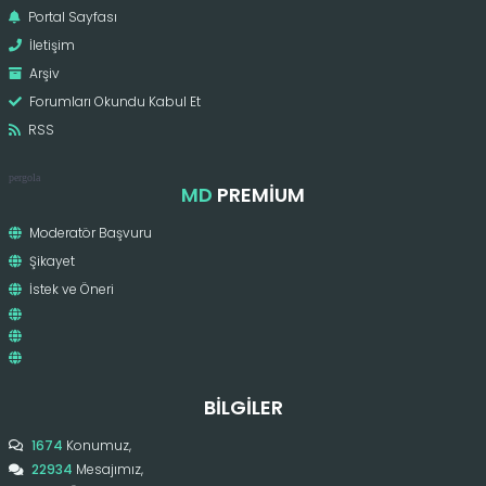
Portal Sayfası
İletişim
Arşiv
Forumları Okundu Kabul Et
RSS
pergola
MD
PREMIUM
Moderatör Başvuru
Şikayet
İstek ve Öneri
BILGILER
1674
Konumuz,
22934
Mesajımız,