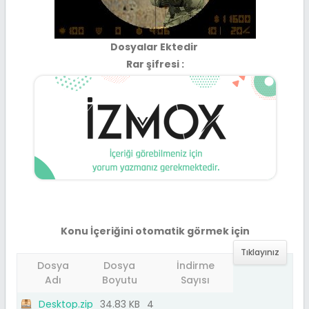
Dosyalar Ektedir
Rar şifresi :
Konu İçeriğini otomatik görmek için
Tıklayınız
Dosya
Dosya
İndirme
Adı
Boyutu
Sayısı
Desktop.zip
34.83 KB
4