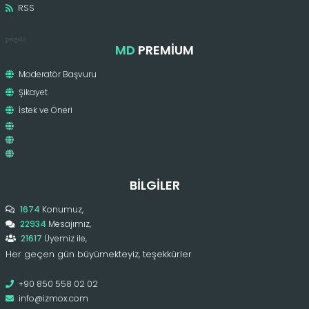
RSS
pergola
MD
PREMIUM
Moderatör Başvuru
Şikayet
İstek ve Öneri
BILGILER
1674
Konumuz,
22934
Mesajımız,
21617
Üyemiz ile,
Her geçen gün büyümekteyiz, teşekkürler
+90 850 558 02 02
info@izmox.com