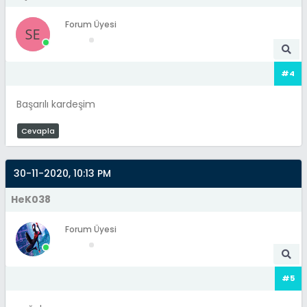
Forum Üyesi
#4
Başarılı kardeşim
Cevapla
30-11-2020, 10:13 PM
HeK038
Forum Üyesi
#5