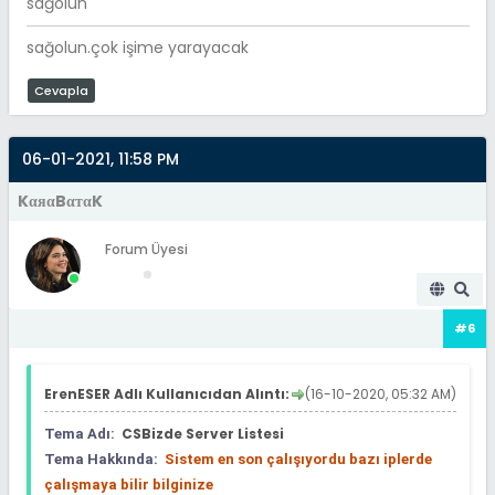
sağolun
sağolun.çok işime yarayacak
Cevapla
06-01-2021, 11:58 PM
KαяαBαтαK
Forum Üyesi
#6
ErenESER Adlı Kullanıcıdan Alıntı:
(16-10-2020, 05:32 AM)
CSBizde Server Listesi
Tema Adı:
Tema Hakkında:
Sistem en son çalışıyordu bazı iplerde
çalışmaya bilir bilginize