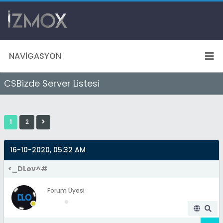
NAVIGASYON
CSBizde Server Listesi
1
2
16-10-2020, 05:32 AM
<_DLov^#
Forum Üyesi