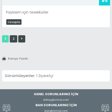
#15
Paylasim için tesekkürler
Cevapla
1
2
Konuyu Yazdır
Görüntüleyenler:
1 Ziyaretçi
GENEL SORUNLARINIZ İÇİN
detay@izmox.com
BAN SORUNLARINIZ İÇİN
ban@izmox.com