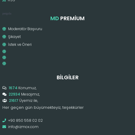
pergola
MD
PREMIUM
Moderatör Başvuru
Şikayet
İstek ve Öneri
BILGILER
1674
Konumuz,
22934
Mesajımız,
21617
Üyemiz ile,
Her geçen gün büyümekteyiz, teşekkürler
+90 850 558 02 02
info@izmox.com