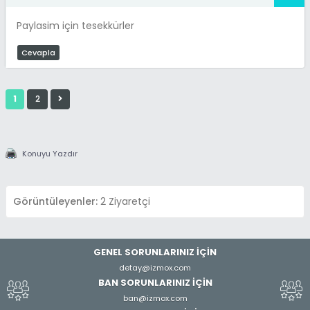
Paylasim için tesekkürler
Cevapla
1
2
Konuyu Yazdır
Görüntüleyenler:
2 Ziyaretçi
GENEL SORUNLARINIZ İÇİN
detay@izmox.com
BAN SORUNLARINIZ İÇİN
ban@izmox.com