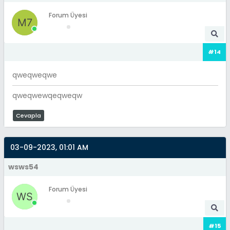
Forum Üyesi
#14
qweqweqwe
qweqwewqeqweqw
Cevapla
03-09-2023, 01:01 AM
wsws54
Forum Üyesi
#15