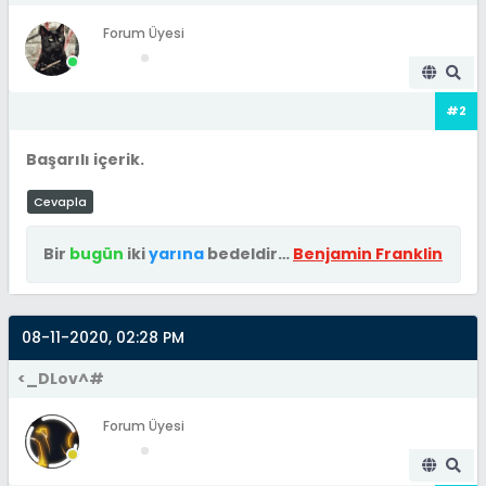
Forum Üyesi
#2
Başarılı içerik.
Cevapla
Bir
bugün
iki
yarına
bedeldir…
Benjamin Franklin
08-11-2020, 02:28 PM
<_DLov^#
Forum Üyesi