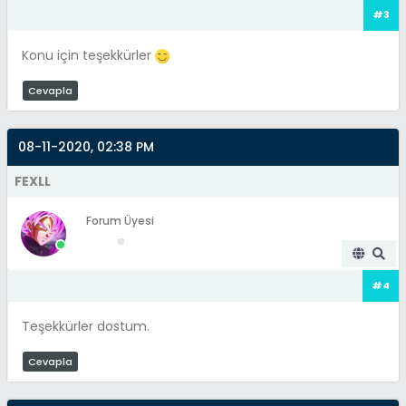
#3
Konu için teşekkürler
Cevapla
08-11-2020, 02:38 PM
FEXLL
Forum Üyesi
#4
Teşekkürler dostum.
Cevapla