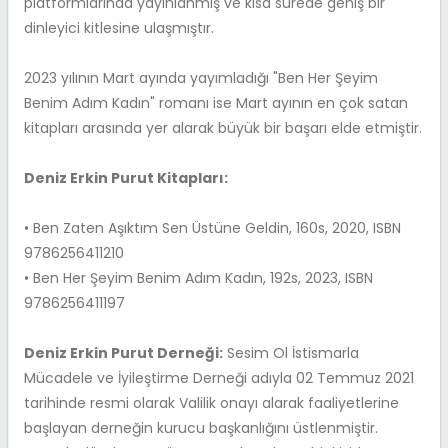
platformlarında yayınlanmış ve kısa sürede geniş bir
dinleyici kitlesine ulaşmıştır.
2023 yılının Mart ayında yayımladığı "Ben Her Şeyim
Benim Adım Kadın" romanı ise Mart ayının en çok satan
kitapları arasında yer alarak büyük bir başarı elde etmiştir.
Deniz Erkin Purut Kitapları:
• Ben Zaten Aşıktım Sen Üstüne Geldin, 160s, 2020, ISBN
9786256411210
• Ben Her Şeyim Benim Adım Kadın, 192s, 2023, ISBN
9786256411197
Deniz Erkin Purut Derneği:
Sesim Ol İstismarla
Mücadele ve İyileştirme Derneği adıyla 02 Temmuz 2021
tarihinde resmi olarak Valilik onayı alarak faaliyetlerine
başlayan derneğin kurucu başkanlığını üstlenmiştir.