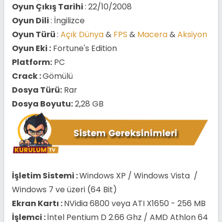
Oyun Çıkış Tarihi
: 22/10/2008
Oyun Dili
: İngilizce
Oyun Türü
:
Açık Dünya
&
FPS
&
Macera
&
Aksiyon
Oyun Eki :
Fortune's Edition
Platform:
PC
Crack :
Gömülü
Dosya Türü:
Rar
Dosya Boyutu:
2,28 GB
İşletim Sistemi :
Windows XP / Windows Vista /
Windows 7 ve üzeri (64 Bit)
Ekran Kartı :
NVidia 6800 veya ATI X1650 - 256 MB
İşlemci :
İntel Pentium D 2.66 Ghz / AMD Athlon 64