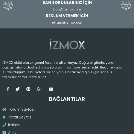
BAN SORUNLARINIZ İÇİN
ban@izmox.com
REKLAM VERMEK İÇİN
reklam@izmox.com
İZMOX ekibi olarak genel forum platformuyuz. Doğru bilgilerle, yararlı
paylaşımlarla dost edinip web ortamı kurmayı hedefledik. Bugüne kadar
sürdürdüğümüz bu yolda bizleri yalnız bırakmadığınız için sonsuz
teşekkürlerimizi borç biliriz.
BAĞLANTILAR
Forum Sayfası
Portal Sayfası
İletişim
Arşiv