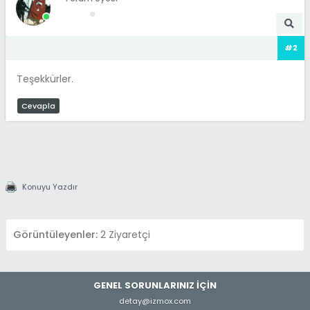
#2
Teşekkürler.
Cevapla
Konuyu Yazdır
Görüntüleyenler:
2 Ziyaretçi
GENEL SORUNLARINIZ İÇİN
detay@izmox.com