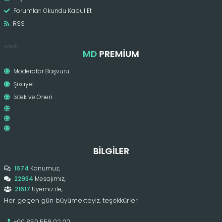
Forumları Okundu Kabul Et
RSS
pergola
MD
PREMIUM
Moderatör Başvuru
Şikayet
İstek ve Öneri
BILGILER
1674
Konumuz,
22934
Mesajımız,
21617
Üyemiz ile,
Her geçen gün büyümekteyiz, teşekkürler
+90 850 558 02 02