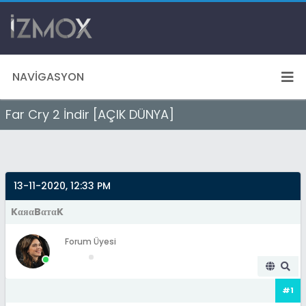
NAVIGASYON
Far Cry 2 İndir [AÇIK DÜNYA]
13-11-2020, 12:33 PM
KαяαBαтαK
Forum Üyesi
#1