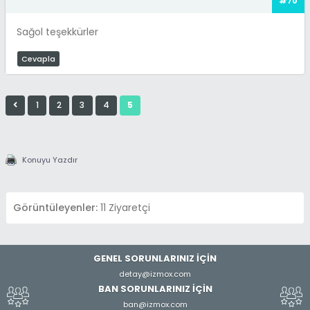
#70
Sağol teşekkürler
Cevapla
1
2
3
4
5
Konuyu Yazdır
Görüntüleyenler:
11 Ziyaretçi
GENEL SORUNLARINIZ İÇİN
detay@izmox.com
BAN SORUNLARINIZ İÇİN
ban@izmox.com