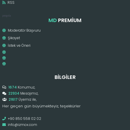
RSS
pergola
MD
PREMIUM
Moderatör Başvuru
Şikayet
İstek ve Öneri
BILGILER
1674
Konumuz,
22934
Mesajımız,
21617
Üyemiz ile,
Her geçen gün büyümekteyiz, teşekkürler
+90 850 558 02 02
info@izmox.com