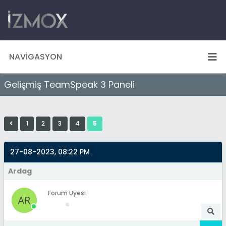
NAVIGASYON
Gelişmiş TeamSpeak 3 Paneli
1
2
3
4
5
27-08-2023, 08:22 PM
Ardag
Forum Üyesi