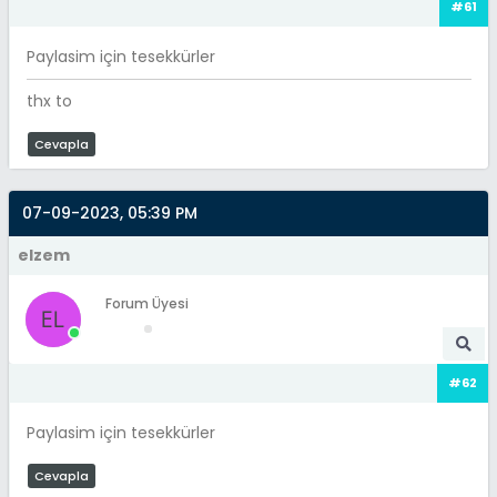
#61
Paylasim için tesekkürler
thx to
Cevapla
07-09-2023, 05:39 PM
elzem
Forum Üyesi
#62
Paylasim için tesekkürler
Cevapla