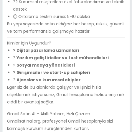
?‍? Kurumsal müşterilere özel faturalandırma ve teknik
destek
⏱ Ortalama teslim süresi: 5-10 dakika
Bu yapı sayesinde satın aldığınız her hesap, risksiz, güvenli
ve tam performansla çalışmaya hazırdır.
Kimler İçin Uygundur?
?
Dijital pazarlama uzmanları
?
Yazılım geliştiriciler ve test mühendisleri
?
Sosyal medya yöneticileri
?
Girişimciler ve start-up sahipleri
?
Ajanslar ve kurumsal ekipler
Eğer siz de bu alanlarda çalışıyor ve işinizi hızla
ölçeklemek istiyorsanız, Gmail hesaplarına hızlıca erişmek
ciddi bir avantaj sağlar.
Gmail Satın Al – Akıllı Yatırım, Hızlı Çözüm
Gmailsatinal.org, profesyonel Gmail hesaplarıyla sizi
karmaşık kurulum süreçlerinden kurtarır.