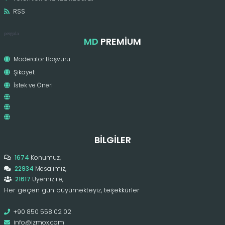
RSS
pergola
MD
PREMIUM
Moderatör Başvuru
Şikayet
İstek ve Öneri
BILGILER
1674
Konumuz,
22934
Mesajımız,
21617
Üyemiz ile,
Her geçen gün büyümekteyiz, teşekkürler
+90 850 558 02 02
info@izmox.com