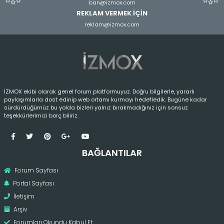
ban@izmox.com
REKLAM VERMEK İÇİN
reklam@izmox.com
İZMOX ekibi olarak genel forum platformuyuz. Doğru bilgilerle, yararlı
paylaşımlarla dost edinip web ortamı kurmayı hedefledik. Bugüne kadar
sürdürdüğümüz bu yolda bizleri yalnız bırakmadığınız için sonsuz
teşekkürlerimizi borç biliriz.
BAĞLANTILAR
Forum Sayfası
Portal Sayfası
İletişim
Arşiv
Forumları Okundu Kabul Et