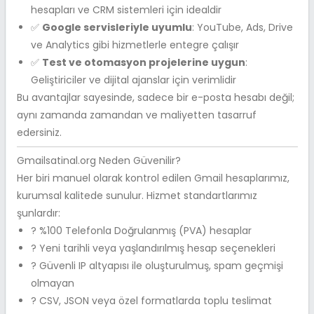
hesapları ve CRM sistemleri için idealdir
✅
Google servisleriyle uyumlu
: YouTube, Ads, Drive
ve Analytics gibi hizmetlerle entegre çalışır
✅
Test ve otomasyon projelerine uygun
:
Geliştiriciler ve dijital ajanslar için verimlidir
Bu avantajlar sayesinde, sadece bir e-posta hesabı değil;
aynı zamanda zamandan ve maliyetten tasarruf
edersiniz.
Gmailsatinal.org Neden Güvenilir?
Her biri manuel olarak kontrol edilen Gmail hesaplarımız,
kurumsal kalitede sunulur. Hizmet standartlarımız
şunlardır:
? %100 Telefonla Doğrulanmış (PVA) hesaplar
? Yeni tarihli veya yaşlandırılmış hesap seçenekleri
? Güvenli IP altyapısı ile oluşturulmuş, spam geçmişi
olmayan
? CSV, JSON veya özel formatlarda toplu teslimat