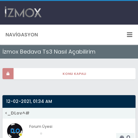
NAVIGASYON
İzmox Bedava Ts3 Nasıl Açabilirim
KONU KAPALI
12-02-2021, 01:34 AM
<_DLov^#
Forum Üyesi