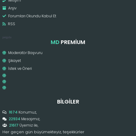
İletişim
Arşiv
Forumları Okundu Kabul Et
RSS
pergola
MD
PREMIUM
Moderatör Başvuru
Şikayet
İstek ve Öneri
BILGILER
1674
Konumuz,
22934
Mesajımız,
21617
Üyemiz ile,
Her geçen gün büyümekteyiz, teşekkürler