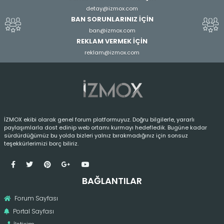
detay@izmox.com
BAN SORUNLARINIZ İÇİN
ban@izmox.com
REKLAM VERMEK İÇİN
reklam@izmox.com
İZMOX ekibi olarak genel forum platformuyuz. Doğru bilgilerle, yararlı
paylaşımlarla dost edinip web ortamı kurmayı hedefledik. Bugüne kadar
sürdürdüğümüz bu yolda bizleri yalnız bırakmadığınız için sonsuz
teşekkürlerimizi borç biliriz.
BAĞLANTILAR
Forum Sayfası
Portal Sayfası