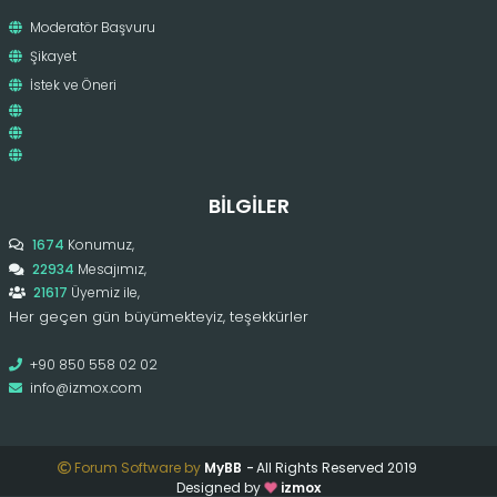
Moderatör Başvuru
Şikayet
İstek ve Öneri
BILGILER
1674
Konumuz,
22934
Mesajımız,
21617
Üyemiz ile,
Her geçen gün büyümekteyiz, teşekkürler
+90 850 558 02 02
info@izmox.com
Forum Software by
MyBB
-
All Rights Reserved 2019
Designed by
izmox