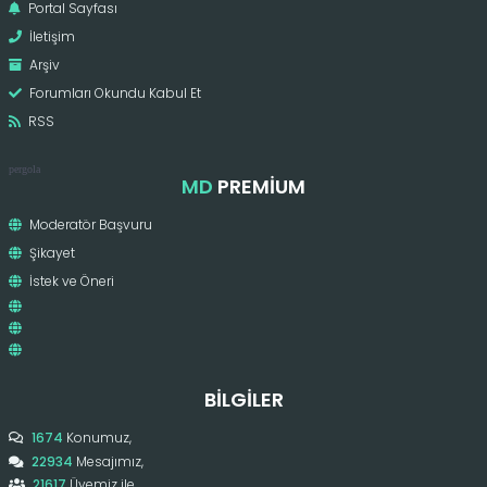
Portal Sayfası
İletişim
Arşiv
Forumları Okundu Kabul Et
RSS
pergola
MD
PREMIUM
Moderatör Başvuru
Şikayet
İstek ve Öneri
BILGILER
1674
Konumuz,
22934
Mesajımız,
21617
Üyemiz ile,