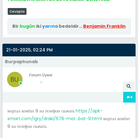
Cevapla
Bir
bugün
iki
yarına
bedeldir…
Benjamin Franklin
21-01-2025, 02:24 PM
Burpaphunab
Forum Üyesi
#4
мортал комбат 9 на телефон скачать
https://apk-
smart.com/igry/draki/678-mor...bat-9.html
мортал комбат
9 на телефон скачать