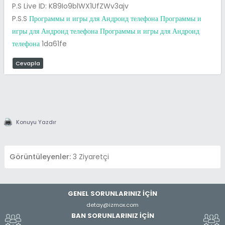
P.S Live ID: K89Io9blWX1UfZWv3ajv
P.S.S
Программы и игры для Андроид телефона
Программы и
игры для Андроид телефона
Программы и игры для Андроид
телефона
1da61fe
Cevapla
Konuyu Yazdır
Görüntüleyenler:
3 Ziyaretçi
GENEL SORUNLARINIZ İÇİN
detay@izmox.com
BAN SORUNLARINIZ İÇİN