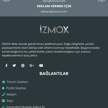
ban@izmox.com
REKLAM VERMEK İÇİN
reklam@izmox.com
İZMOX ekibi olarak genel forum platformuyuz. Doğru bilgilerle, yararlı
paylaşımlarla dost edinip web ortamı kurmayı hedefledik. Bugüne kadar
sürdürdüğümüz bu yolda bizleri yalnız bırakmadığınız için sonsuz
teşekkürlerimizi borç biliriz.
BAĞLANTILAR
Forum Sayfası
Portal Sayfası
İletişim
Arşiv
Forumları Okundu Kabul Et