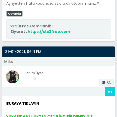
Ayriyetten hata kodunuzu ss olarak atabilirmisiniz ?
Cevapla
xTS3Free.Com Sahibi
Ziyaret :
https://xts3free.com
31-01-2021, 06:11 PM
Mike
Forum Üyesi
#3
BURAYA TIKLAYIN
YUKARIDA Kİ LİNKTEN CS 1.6 İNDİRİP DENEYİNİZ.