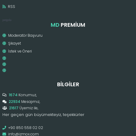
RSS
pergola
MD
PREMIUM
Moderatör Başvuru
Şikayet
İstek ve Öneri
BILGILER
1674
Konumuz,
22934
Mesajımız,
21617
Üyemiz ile,
Her geçen gün büyümekteyiz, teşekkürler
+90 850 558 02 02
info@izmox.com