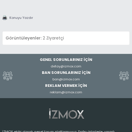
Konuyu Yazdır
Görüntüleyenler:
2 Ziyaretçi
GENEL SORUNLARINIZ İÇİN
detay@izmox.com
BAN SORUNLARINIZ İÇİN
ban@izmox.com
REKLAM VERMEK İÇİN
reklam@izmox.com
İZMOX ekibi olarak genel forum platformuyuz. Doğru bilgilerle, yararlı