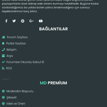
paylaşımlarla dost edinip web ortamı kurmayı hedefledik. Bugüne kadar
sürdürdüğümüz bu yolda bizleri yalnız bırakmadığınız için sonsuz
teşekkürlerimizi borç biliriz.
BAĞLANTILAR
Forum Sayfası
Portal Sayfası
İletişim
Arşiv
Forumları Okundu Kabul Et
RSS
pergola
MD
PREMIUM
Moderatör Başvuru
Şikayet
İstek ve Öneri