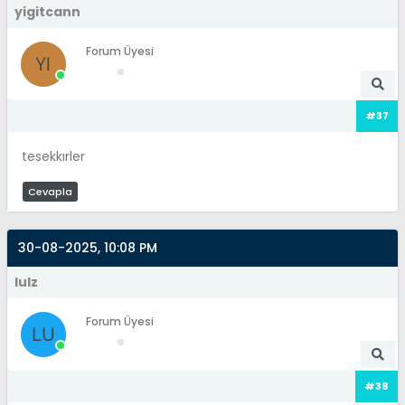
yigitcann
Forum Üyesi
#37
tesekkırler
Cevapla
30-08-2025, 10:08 PM
lulz
Forum Üyesi
#38