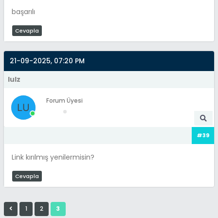
başarılı
Cevapla
21-09-2025, 07:20 PM
lulz
Forum Üyesi
#39
Link kırılmış yenilermisin?
Cevapla
1
2
3