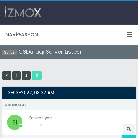
NAVIGASYON
CSDuragı Server Listesi
Güncel
1
2
3
13-03-2022, 03:37 AM
sinsekibi
Forum Üyesi