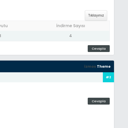
Tıklayınız
yutu
İndirme Sayısı
B
4
Cevapla
İzmox
Theme
#2
Cevapla