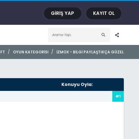
GIRIŞ YAP
KAYIT OL
/
/
FT
OYUN KATEGORISI
İZMOX - BILGI PAYLAŞTIKÇA GÜZEL
Konuyu Oyla:
#1