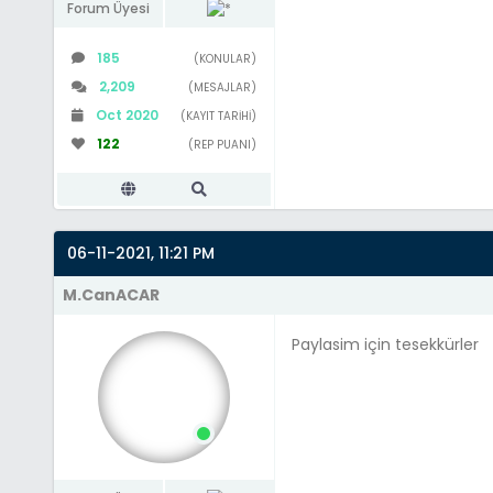
Forum Üyesi
185
(KONULAR)
2,209
(MESAJLAR)
Oct 2020
(KAYIT TARIHI)
122
(REP PUANI)
06-11-2021, 11:21 PM
M.CanACAR
Paylasim için tesekkürler