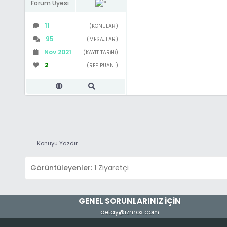
Forum Üyesi
11
(KONULAR)
95
(MESAJLAR)
Nov 2021
(KAYIT TARIHI)
2
(REP PUANI)
Konuyu Yazdır
Görüntüleyenler:
1 Ziyaretçi
GENEL SORUNLARINIZ İÇİN
detay@izmox.com