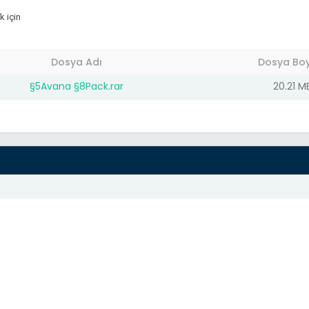
k için
Dosya Adı
Dosya Bo
§5Avana §8Pack.rar
20.21 M