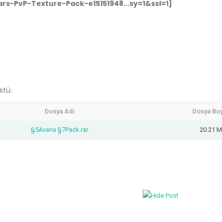
stü:
Dosya Adı
Dosya Bo
§5Avana §7Pack.rar
20.21 