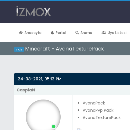
Anasayfa
Portal
Arama
Üye Listesi
Minecraft - AvanaTexturePack
İndir
Derecelendirme: 0/5 - 0 oy
1
2
3
4
5
24-08-2021, 05:13 PM
CaspiaN
AvanaPack
AvanaPvp Pack
AvanaTexturePack