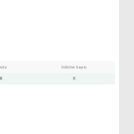
yutu
İndirme Sayısı
MB
0