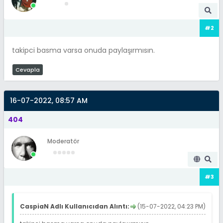
#2
takipci basma varsa onuda paylaşırmısın.
Cevapla
16-07-2022, 08:57 AM
404
Moderatör
#3
CaspiaN Adlı Kullanıcıdan Alıntı:
(15-07-2022, 04:23 PM)