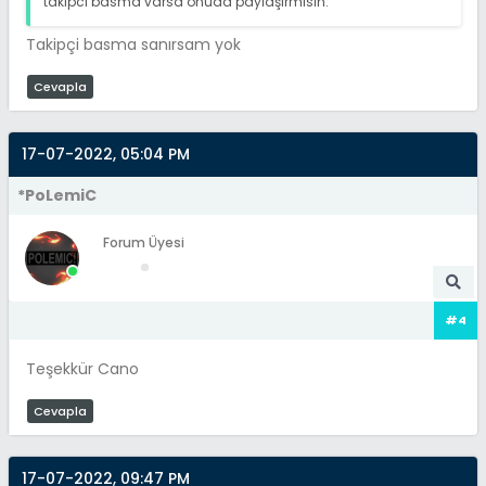
takipci basma varsa onuda paylaşırmısın.
Takipçi basma sanırsam yok
Cevapla
17-07-2022, 05:04 PM
*PoLemiC
Forum Üyesi
#4
Teşekkür Cano
Cevapla
17-07-2022, 09:47 PM