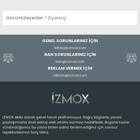
Görüntüleyenler:
1 Ziyaretçi
GENEL SORUNLARINIZ İÇİN
detay@izmox.com
BAN SORUNLARINIZ İÇİN
ban@izmox.com
REKLAM VERMEK İÇİN
reklam@izmox.com
İZMOX ekibi olarak genel forum platformuyuz. Doğru bilgilerle, yararlı
paylaşımlarla dost edinip web ortamı kurmayı hedefledik. Bugüne kadar
sürdürdüğümüz bu yolda bizleri yalnız bırakmadığınız için sonsuz
teşekkürlerimizi borç biliriz.