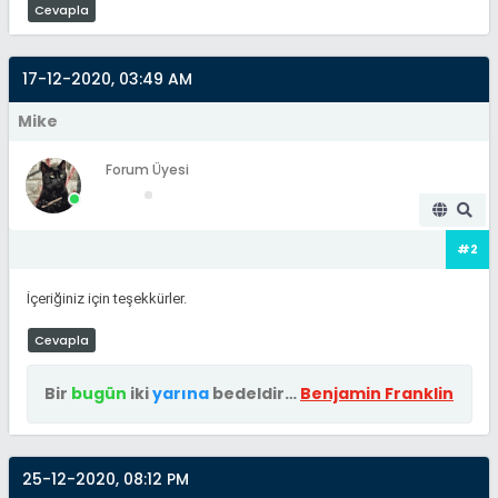
Cevapla
17-12-2020, 03:49 AM
Mike
Forum Üyesi
#2
İçeriğiniz için teşekkürler.
Cevapla
Bir
bugün
iki
yarına
bedeldir…
Benjamin Franklin
25-12-2020, 08:12 PM