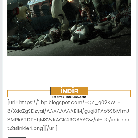
[url=https://1.bp.blogspot.com/-QZ_q02XWL-
8/XdaZgSDzyaI/AAAAAAAAEIM/gugi8TAo5S8jV1mJ
8MRk8TDT6tjM82yKACK4BGAYYCw/s1600/indirme
%2Blinkleri.png][/url]