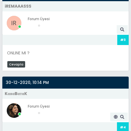
iREMAAASSS
Forum Üyesi
#3
ONLINE MI ?
Cevapla
30-12-2020, 10:14 PM
KαяαBαтαK
Forum Üyesi
#4