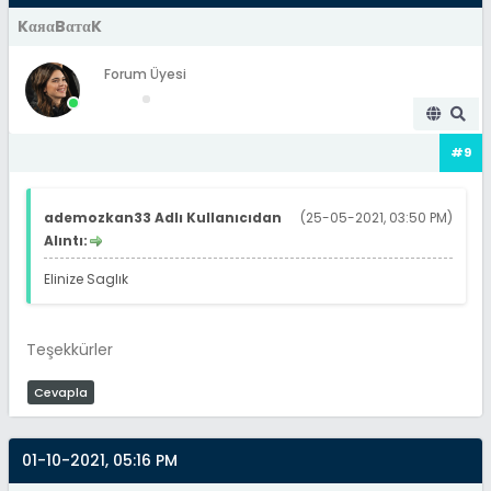
KαяαBαтαK
Forum Üyesi
#9
ademozkan33 Adlı Kullanıcıdan
(25-05-2021, 03:50 PM)
Alıntı:
Elinize Saglık
Teşekkürler
Cevapla
01-10-2021, 05:16 PM