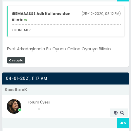
iREMAAASSS Adlı Kullanıcıdan
(25-12-2020, 08:12 PM)
Alıntı:
ONLINE MI ?
Evet Arkadaşlarınla Bu Oyunu Online Oynuya Bilirsin.
Cevapla
04-01-2021, 11:17 AM
KαяαBαтαK
Forum Üyesi
#5