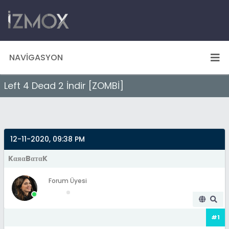
NAVIGASYON
Left 4 Dead 2 İndir [ZOMBİ]
12-11-2020, 09:38 PM
KαяαBαтαK
Forum Üyesi
#1