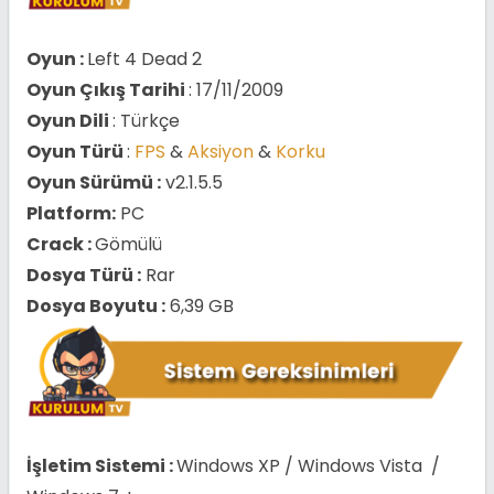
Oyun :
Left 4 Dead 2
Oyun Çıkış Tarihi
: 17/11/2009
Oyun Dili
: Türkçe
Oyun Türü
:
FPS
&
Aksiyon
&
Korku
Oyun Sürümü :
v2.1.5.5
Platform:
PC
Crack :
Gömülü
Dosya Türü :
Rar
Dosya Boyutu :
6,39 GB
İşletim Sistemi :
Windows XP / Windows Vista /