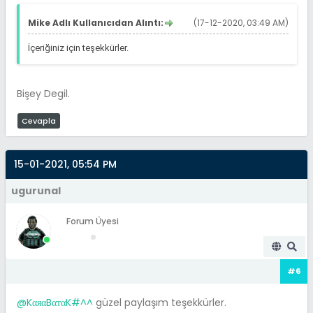
Mike Adlı Kullanıcıdan Alıntı:
(17-12-2020, 03:49 AM)
İçeriğiniz için teşekkürler.
Bişey Degil.
Cevapla
15-01-2021, 05:54 PM
ugurunal
Forum Üyesi
#6
@KαяαBαтαK#^^
güzel paylaşım teşekkürler.