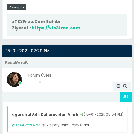
Cevapla
xTS3Free.Com Sahibi
Ziyaret :
https://xts3free.com
15-01-2021, 07:29 PM
KαяαBαтαK
Forum Üyesi
#7
ugurunal Adlı Kullanıcıdan Alıntı:
(15-01-2021, 05:54 PM)
@KαяαBαтαK#^^
güzel paylaşım teşekkürler.