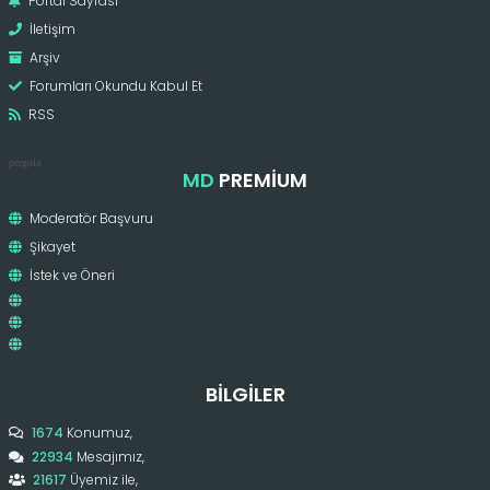
Portal Sayfası
İletişim
Arşiv
Forumları Okundu Kabul Et
RSS
pergola
MD
PREMIUM
Moderatör Başvuru
Şikayet
İstek ve Öneri
BILGILER
1674
Konumuz,
22934
Mesajımız,
21617
Üyemiz ile,