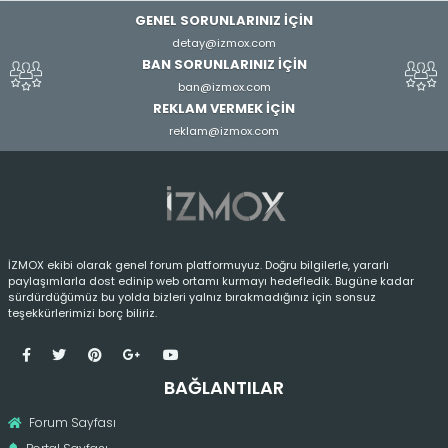
GENEL SORUNLARINIZ İÇİN
detay@izmox.com
BAN SORUNLARINIZ İÇİN
ban@izmox.com
REKLAM VERMEK İÇİN
reklam@izmox.com
İZMOX ekibi olarak genel forum platformuyuz. Doğru bilgilerle, yararlı
paylaşımlarla dost edinip web ortamı kurmayı hedefledik. Bugüne kadar
sürdürdüğümüz bu yolda bizleri yalnız bırakmadığınız için sonsuz
teşekkürlerimizi borç biliriz.
BAĞLANTILAR
Forum Sayfası