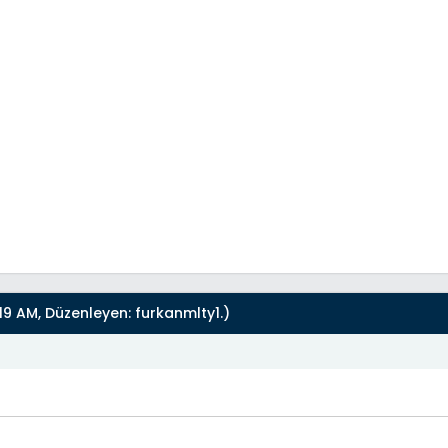
19 AM, Düzenleyen:
furkanmlty1
.)