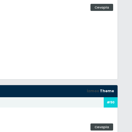
Cevapla
İzmox
Theme
#50
Cevapla