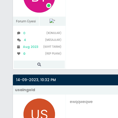
Forum Üyesi
0
(KONULAR)
4
(MESAJLAR)
Aug 2023
(KAYIT TARIHI)
0
(REP PUANI)
14-09-2023, 10:32 PM
usaingold
ewqqweqwe