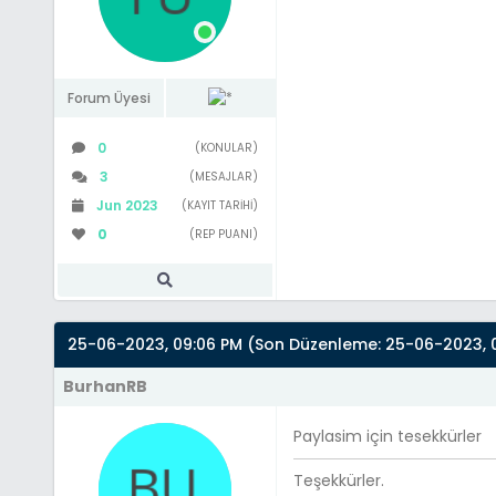
Forum Üyesi
0
(KONULAR)
3
(MESAJLAR)
Jun 2023
(KAYIT TARIHI)
0
(REP PUANI)
25-06-2023, 09:06 PM
(Son Düzenleme: 25-06-2023, 0
BurhanRB
Paylasim için tesekkürler
Teşekkürler.