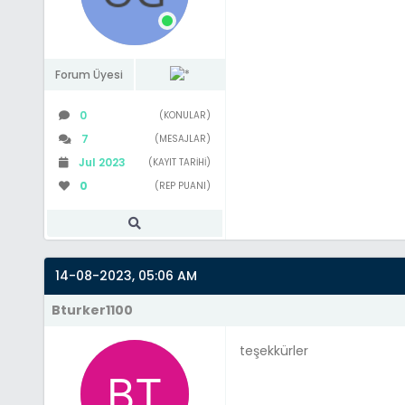
Forum Üyesi
0
(KONULAR)
7
(MESAJLAR)
Jul 2023
(KAYIT TARIHI)
0
(REP PUANI)
14-08-2023, 05:06 AM
Bturker1100
teşekkürler