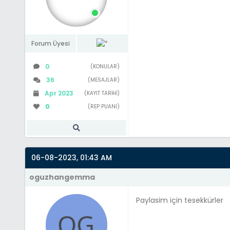
Forum Üyesi
0
(KONULAR)
36
(MESAJLAR)
Apr 2023
(KAYIT TARIHI)
0
(REP PUANI)
06-08-2023, 01:43 AM
oguzhangemma
Paylasim için tesekkürler