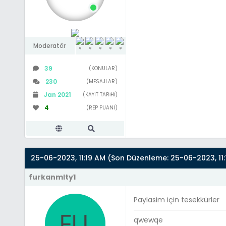
Moderatör
39
(KONULAR)
230
(MESAJLAR)
Jan 2021
(KAYIT TARIHI)
4
(REP PUANI)
25-06-2023, 11:19 AM
(Son Düzenleme: 25-06-2023, 11:
furkanmlty1
Paylasim için tesekkürler
qwewqe