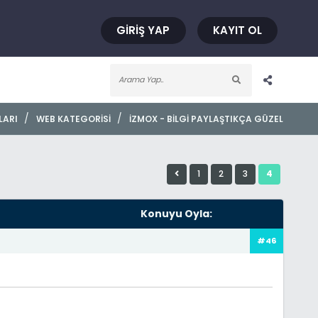
GIRIŞ YAP
KAYIT OL
/
/
LARI
WEB KATEGORISI
İZMOX - BILGI PAYLAŞTIKÇA GÜZEL
1
2
3
4
Konuyu Oyla:
#46