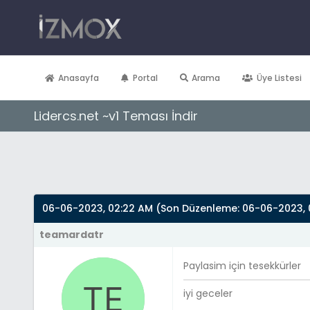
Anasayfa
Portal
Arama
Üye Listesi
Lidercs.net ~v1 Teması İndir
Derecelendirme: 0/5 - 0 oy
1
2
3
4
5
06-06-2023, 02:22 AM
(Son Düzenleme: 06-06-2023, 
teamardatr
Paylasim için tesekkürler
iyi geceler