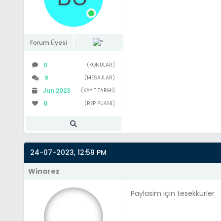
Forum Üyesi
0
(KONULAR)
9
(MESAJLAR)
Jun 2023
(KAYIT TARIHI)
0
(REP PUANI)
24-07-2023, 12:59 PM
Winarez
Paylasim için tesekkürler