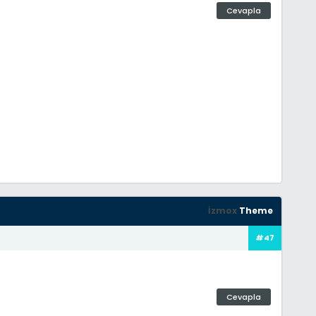
Cevapla
İzmox
Theme
#47
Cevapla