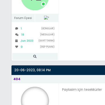
Forum Üyesi
1
(KONULAR)
18
(MESAJLAR)
Jun 2023
(KAYIT TARIHI)
0
(REP PUANI)
20-06-2023, 08:14 PM
404
Paylasim için tesekkürler