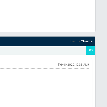
İzmox
Theme
#3
(16-11-2020, 12:38 AM)