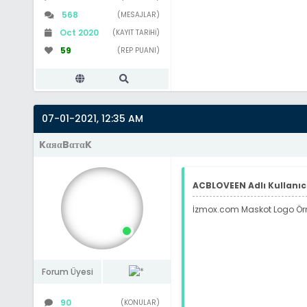
568
(MESAJLAR)
Oct 2020
(KAYIT TARIHI)
59
(REP PUANI)
07-01-2021, 12:35 AM
KαяαBαтαK
ACBLOVEEN Adlı Kullanıcı
İzmox.com Maskot Logo Örn
Forum Üyesi
90
(KONULAR)