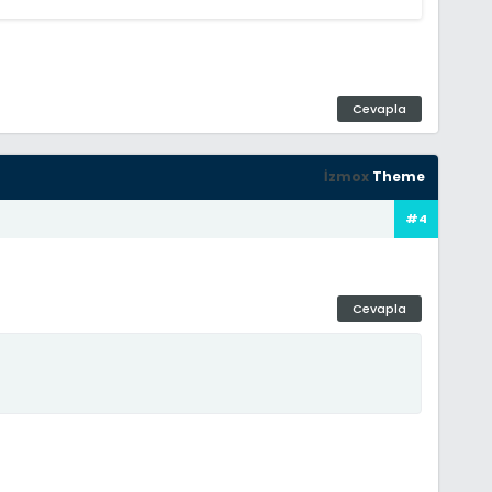
Cevapla
İzmox
Theme
#4
Cevapla