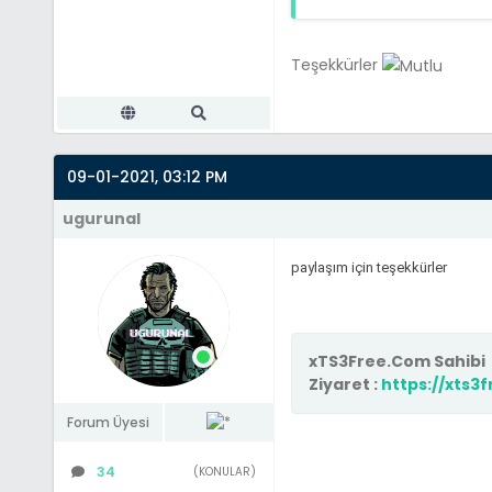
Teşekkürler
09-01-2021, 03:12 PM
ugurunal
paylaşım için teşekkürler
xTS3Free.Com Sahibi
Ziyaret :
https://xts3
Forum Üyesi
34
(KONULAR)