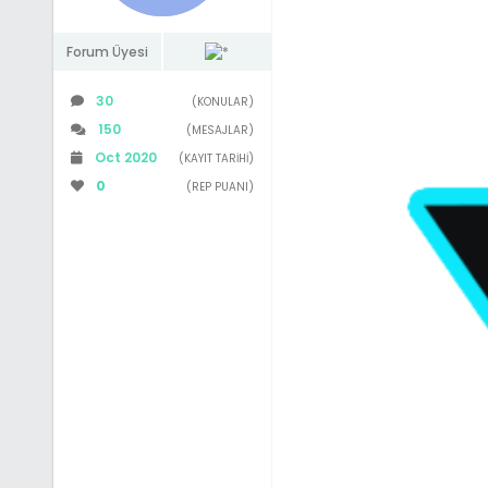
Forum Üyesi
30
(KONULAR)
150
(MESAJLAR)
Oct 2020
(KAYIT TARIHI)
0
(REP PUANI)