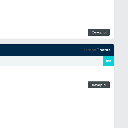
Cevapla
İzmox
Theme
#2
Cevapla