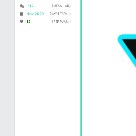
612
(MESAJLAR)
Nov 2020
(KAYIT TARIHI)
12
(REP PUANI)