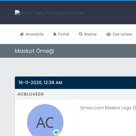
Anasayfa
Portal
Arama
Üye Listesi
Maskot Örneği
Derecelendirme: 0/5 - 0 oy
1
2
3
4
5
16-11-2020, 12:38 AM
ACBLOVEEN
İzmox.com Maskot Logo Ö