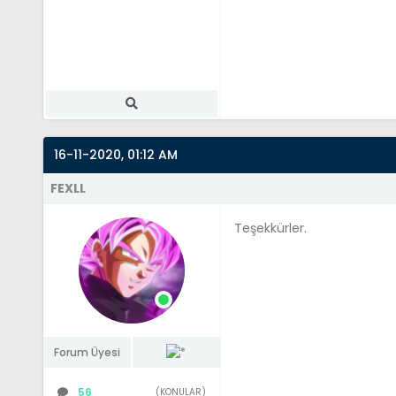
16-11-2020, 01:12 AM
FEXLL
Teşekkürler.
Forum Üyesi
56
(KONULAR)