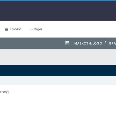
Takvim
Diğer
/
MASKOT & LOGO
GRA
rneği.