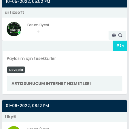
10-05-2022, 05:52 PM
artizsoft
Forum Üyesi
#24
Paylasim için tesekkürler
Cevapla
ARTIZSUNUCUM INTERNET HIZMETLERI
01-06-2022, 08:12 PM
t1ky6