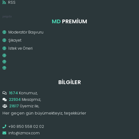
RSS
pergola
MD
PREMIUM
Moderatör Başvuru
Şikayet
İstek ve Öneri
BILGILER
1674
Konumuz,
22934
Mesajımız,
21617
Üyemiz ile,
Her geçen gün büyümekteyiz, teşekkürler
+90 850 558 02 02
info@izmox.com