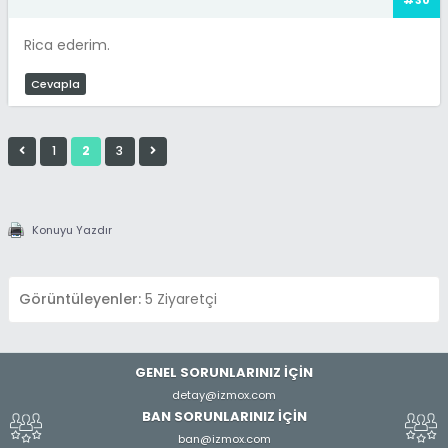
Rica ederim.
Cevapla
1
2
3
Konuyu Yazdır
Görüntüleyenler:
5 Ziyaretçi
GENEL SORUNLARINIZ İÇİN
detay@izmox.com
BAN SORUNLARINIZ İÇİN
ban@izmox.com