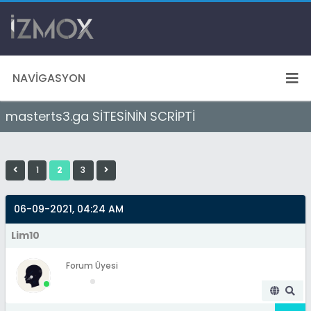
NAVIGASYON
masterts3.ga SİTESİNİN SCRİPTİ
1
2
3
06-09-2021, 04:24 AM
Lim10
Forum Üyesi