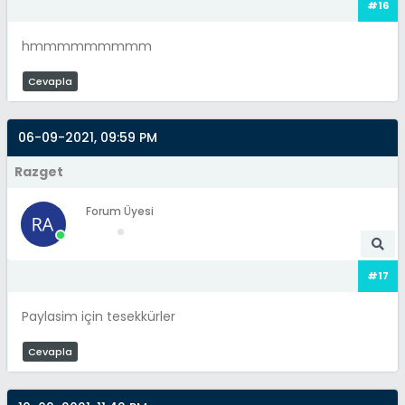
#16
hmmmmmmmmm
Cevapla
06-09-2021, 09:59 PM
Razget
Forum Üyesi
#17
Paylasim için tesekkürler
Cevapla