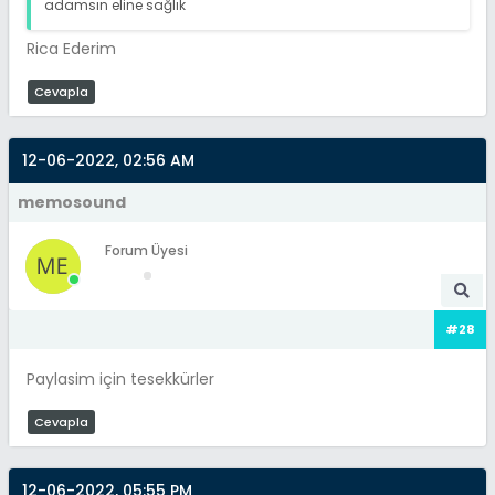
adamsın eline sağlık
Rica Ederim
Cevapla
12-06-2022, 02:56 AM
memosound
Forum Üyesi
#28
Paylasim için tesekkürler
Cevapla
12-06-2022, 05:55 PM