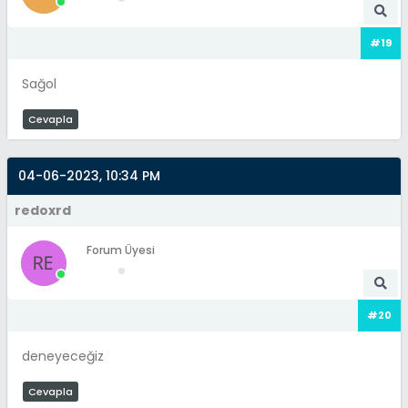
#19
Sağol
Cevapla
04-06-2023, 10:34 PM
redoxrd
Forum Üyesi
#20
deneyeceğiz
Cevapla