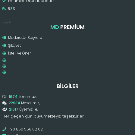
Forumları Okundu Kabul Et
RSS
pergola
MD
PREMIUM
Moderatör Başvuru
Şikayet
İstek ve Öneri
BILGILER
1674
Konumuz,
22934
Mesajımız,
21617
Üyemiz ile,
Her geçen gün büyümekteyiz, teşekkürler
+90 850 558 02 02