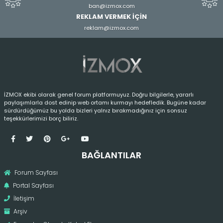
ban@izmox.com
REKLAM VERMEK İÇİN
reklam@izmox.com
İZMOX ekibi olarak genel forum platformuyuz. Doğru bilgilerle, yararlı
paylaşımlarla dost edinip web ortamı kurmayı hedefledik. Bugüne kadar
sürdürdüğümüz bu yolda bizleri yalnız bırakmadığınız için sonsuz
teşekkürlerimizi borç biliriz.
BAĞLANTILAR
Forum Sayfası
Portal Sayfası
İletişim
Arşiv