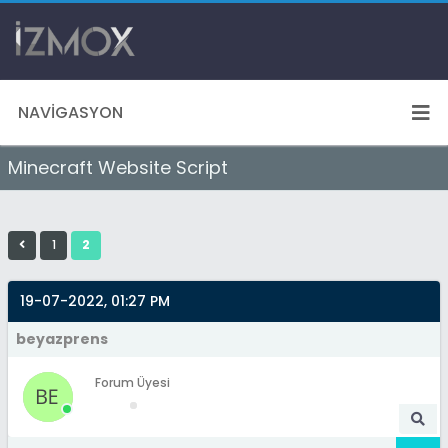
NAVIGASYON
Minecraft Website Script
1
2
19-07-2022, 01:27 PM
beyazprens
Forum Üyesi