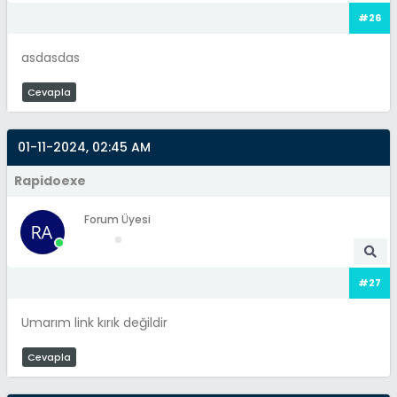
#26
asdasdas
Cevapla
01-11-2024, 02:45 AM
Rapidoexe
Forum Üyesi
#27
Umarım link kırık değildir
Cevapla