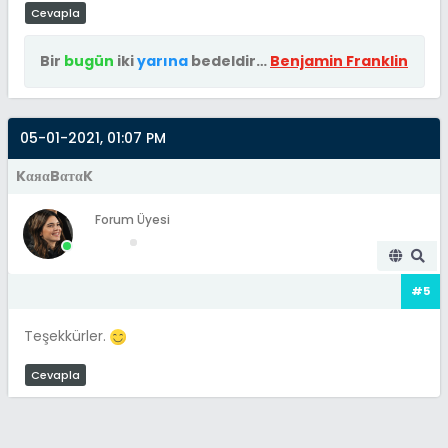
Cevapla
Bir
bugün
iki
yarına
bedeldir…
Benjamin Franklin
05-01-2021, 01:07 PM
KαяαBαтαK
Forum Üyesi
#5
Teşekkürler.
Cevapla