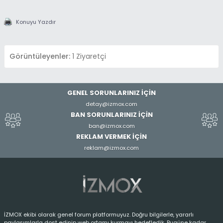
Konuyu Yazdır
Görüntüleyenler:
1 Ziyaretçi
GENEL SORUNLARINIZ İÇİN
detay@izmox.com
BAN SORUNLARINIZ İÇİN
ban@izmox.com
REKLAM VERMEK İÇİN
reklam@izmox.com
İZMOX ekibi olarak genel forum platformuyuz. Doğru bilgilerle, yararlı
paylaşımlarla dost edinip web ortamı kurmayı hedefledik. Bugüne kadar