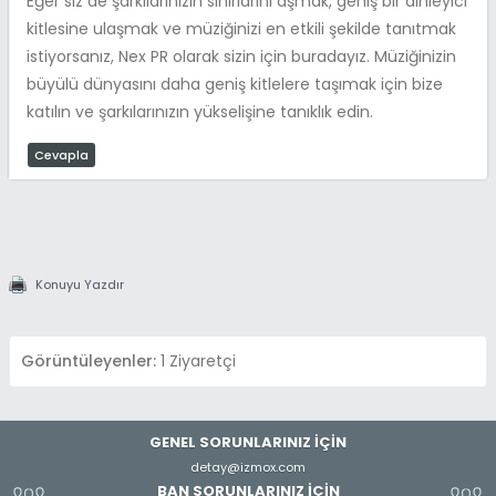
Eğer siz de şarkılarınızın sınırlarını aşmak, geniş bir dinleyici
kitlesine ulaşmak ve müziğinizi en etkili şekilde tanıtmak
istiyorsanız, Nex PR olarak sizin için buradayız. Müziğinizin
büyülü dünyasını daha geniş kitlelere taşımak için bize
katılın ve şarkılarınızın yükselişine tanıklık edin.
Cevapla
Konuyu Yazdır
Görüntüleyenler:
1 Ziyaretçi
GENEL SORUNLARINIZ İÇİN
detay@izmox.com
BAN SORUNLARINIZ İÇİN