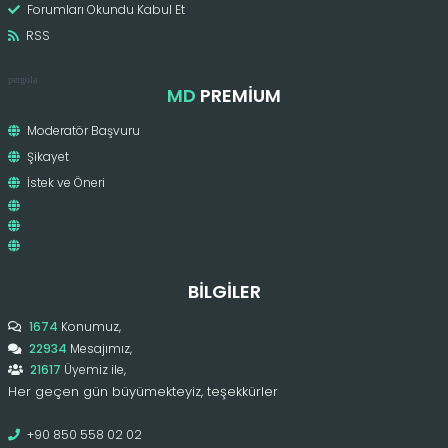
Forumları Okundu Kabul Et
RSS
pergola
MD
PREMIUM
Moderatör Başvuru
Şikayet
İstek ve Öneri
BILGILER
1674
Konumuz,
22934
Mesajımız,
21617
Üyemiz ile,
Her geçen gün büyümekteyiz, teşekkürler
+90 850 558 02 02