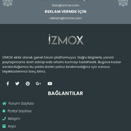
ban@izmox.com
REKLAM VERMEK İÇİN
reklam@izmox.com
İZMOX ekibi olarak genel forum platformuyuz. Doğru bilgilerle, yararlı
paylaşımlarla dost edinip web ortamı kurmayı hedefledik. Bugüne kadar
sürdürdüğümüz bu yolda bizleri yalnız bırakmadığınız için sonsuz
teşekkürlerimizi borç biliriz.
BAĞLANTILAR
Forum Sayfası
Portal Sayfası
İletişim
Arşiv