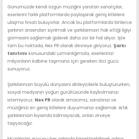
Günümüzde kendi özgün müziğini yaratan sanatçılar,
eserlerini farklı platformlarda paylaşarak geniş kitlelere
ulaşma fırsatı buluyorlar. Ancak bu platformlarda binlerce
şarkının arasından sıyrılmak ve şarkılarınızın hak ettiği ilgiyi
görmesini sağlamak giderek daha zor bir hal alıyor. İşte
tam bu noktada, Nex PR olarak devreye giriyoruz.
Şarkı
tanıtımı
konusundaki uzmanlığımızla, eserlerinizi
milyonların kalbine taşımanız için gereken itici gücü
sunuyoruz.
Şarkılarınızın büyülü dünyasını dinleyicilerle buluştururken,
sosyal medyanın yoğun gürültüsünde kaybolmanızı
istemiyoruz.
Nex PR
olarak amacımız, sanatınızı ve
müziğinizi en geniş kitlelere duyurmanızı sağlamak. Artık
şarkılarınızın kıyısında kalmayacak, onları zirveye
taşıyacağız.
Müziğinizin gücünü her adımda hissettirebilmek adına