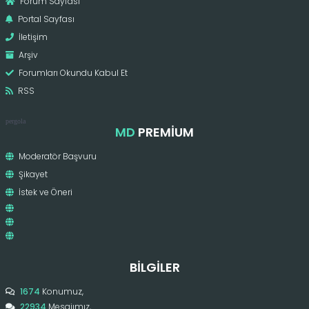
Forum Sayfası
Portal Sayfası
İletişim
Arşiv
Forumları Okundu Kabul Et
RSS
pergola
MD
PREMIUM
Moderatör Başvuru
Şikayet
İstek ve Öneri
BILGILER
1674
Konumuz,
22934
Mesajımız,