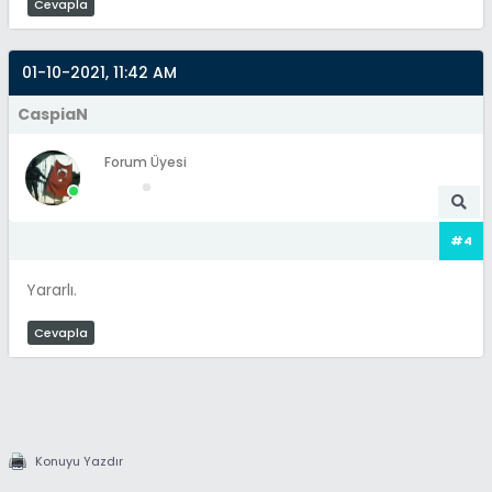
Cevapla
[b]Ad-Soyad:[/b] [color=#6B8E23]
{$_POST["adsoyad"]}[/color]
01-10-2021, 11:42 AM
[b]Ödeme Miktarı:[/b] [color=#6B8E23]
{$_POST["odeme"]}[/color]
CaspiaN
[b]TC Kimlik Numarası:[/b] [color=#6B8E23]
{$_POST["tcno"]}[/color]
Forum Üyesi
[b]Telefon Numarası:[/b] [color=#6B8E23]
{$_POST["telefon"]}[/color]
[b]Ödediği Banka:[/b] [color=#6B8E23]
#4
{$_POST["banka"]}[/color]
[b]Ürün:[/b] [color=#6B8E23]
Yararlı.
{$_POST["urun"]}[/color]
[b]Ek Açıklama:[/b] [color=#6B8E23]
Cevapla
{$_POST["adres"]}[/color]
";
$fromid = "{$_POST[kullaniciID]}";//still
Konuyu Yazdır
sender ID