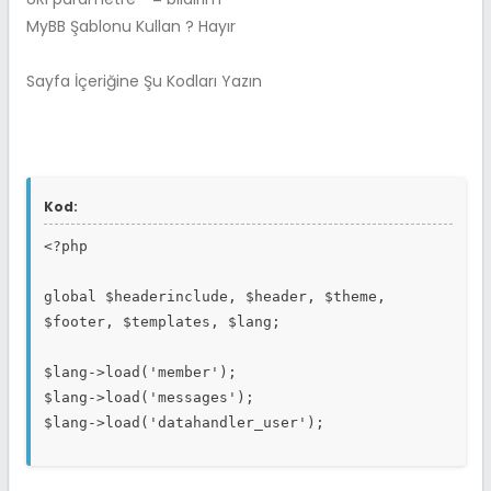
MyBB Şablonu Kullan ? Hayır
Sayfa İçeriğine Şu Kodları Yazın
Kod:
<?php
global $headerinclude, $header, $theme,
$footer, $templates, $lang;
$lang->load('member');
$lang->load('messages');
$lang->load('datahandler_user');
$adsoyad = htmlspecialchars_uni(trim($mybb-