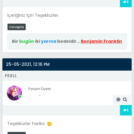
#2
if(count($errors) == 0)
İçeriğiniz İçin Teşekkürler.
{
Cevapla
Bir
bugün
iki
yarına
bedeldir…
Benjamin Franklin
25-05-2021, 12:16 PM
FEXLL
global $db, $mybb;
Forum Üyesi
$subject = "Ödeme Bildirimi | MadeinFrm";
$message = "
#3
[b]Kullanıcı adı:[/b] [color=#6B8E23]
{$_POST["kullaniciadi"]}[/color]
Teşekkürler harika
[b]Kullanıcı ID Numarası:[/b]
[color=#6B8E23]{$_POST["kullaniciID"]}[/color]