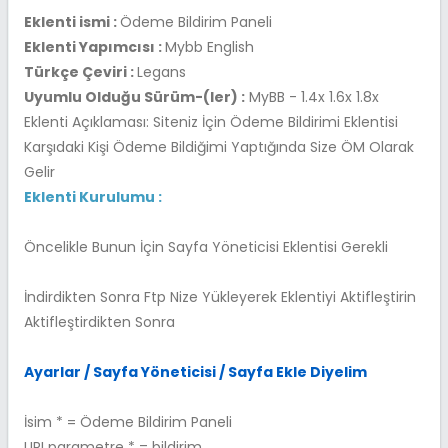
Eklenti ismi :
Ödeme Bildirim Paneli
Eklenti Yapımcısı :
Mybb English
Türkçe Çeviri :
Legans
Uyumlu Olduğu Sürüm-(ler) :
MyBB - 1.4x 1.6x 1.8x
Eklenti Açıklaması: Siteniz İçin Ödeme Bildirimi Eklentisi
Karşıdaki Kişi Ödeme Bildiğimi Yaptığında Size ÖM Olarak
Gelir
Eklenti Kurulumu :
Öncelikle Bunun İçin Sayfa Yöneticisi Eklentisi Gerekli
İndirdikten Sonra Ftp Nize Yükleyerek Eklentiyi Aktifleştirin
Aktifleştirdikten Sonra
Ayarlar / Sayfa Yöneticisi / Sayfa Ekle Diyelim
İsim * = Ödeme Bildirim Paneli
URI parametre * = bildirim