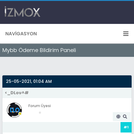
NAVIGASYON
Mybb Ödeme Bildirim Paneli
25-05-2021, 01:04 AM
<_DLov^#
Forum Üyesi
#1