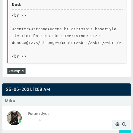
Kod:
<br />
if(empty($adsoyad))
{
<center><strong>Ödeme bildiriminiz başarıyla
$errors[] = "Adınızı ve soyadınızı
iletildi.En kısa süre içerisinde size
yazın.";
döneceğiz.</strong></center><br /><br /><br />
}
<br />
if(empty($tcno))
{
Cevapla
$errors[] = "TC Kimlik numaranızı
yazın.";
}
25-05-2021, 11:08 AM
Mike
if(empty($telefon))
{
Forum Üyesi
$errors[] = "Telefon numaranızı
yazın.";
}