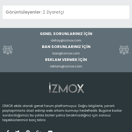
$to = array("Legans"); // array of
username(s)
Görüntüleyenler:
2 Ziyaretçi
require_once MYBB_ROOT .
"inc/datahandlers/pm.php";
GENEL SORUNLARINIZ İÇİN
$pmhandler = new PMDataHandler();
detay@izmox.com
BAN SORUNLARINIZ İÇİN
$pm = array(
ban@izmox.com
"subject" => $subject,
REKLAM VERMEK İÇİN
"message" => $message,
reklam@izmox.com
"fromid" => $fromid,
"to" => $to
);
$pm['options'] = array(
"signature" => $mybb-
İZMOX ekibi olarak genel forum platformuyuz. Doğru bilgilerle, yararlı
paylaşımlarla dost edinip web ortamı kurmayı hedefledik. Bugüne kadar
>input['pm_options']['signature'],
sürdürdüğümüz bu yolda bizleri yalnız bırakmadığınız için sonsuz
"disablesmilies" => $mybb-
teşekkürlerimizi borç biliriz.
>input['pm_options']['disablesmilies'],
"savecopy" => $mybb-