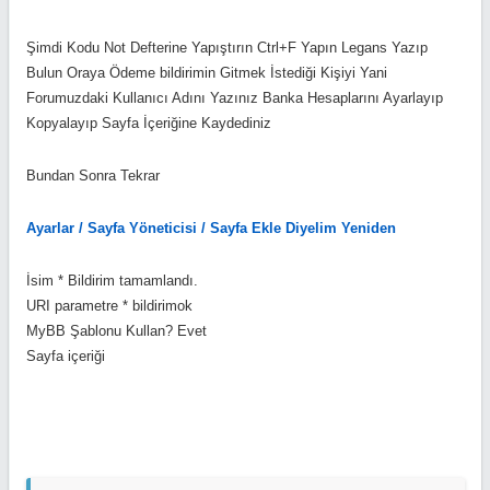
>input['adsoyad']));
$adsoyad = htmlspecialchars_uni(trim($mybb-
Şimdi Kodu Not Defterine Yapıştırın Ctrl+F Yapın Legans Yazıp
>input['odeme']));
Bulun Oraya Ödeme bildirimin Gitmek İstediği Kişiyi Yani
$tcno = htmlspecialchars_uni(trim($mybb-
Forumuzdaki Kullanıcı Adını Yazınız Banka Hesaplarını Ayarlayıp
>input['tcno']));
Kopyalayıp Sayfa İçeriğine Kaydediniz
$telefon = htmlspecialchars_uni(trim($mybb-
>input['telefon']));
Bundan Sonra Tekrar
if(!$mybb->user['uid'])
Ayarlar /
Sayfa Yöneticisi /
Sayfa Ekle Diyelim Yeniden
{
error_no_permission();
İsim * Bildirim tamamlandı.
}
URI parametre * bildirimok
else
MyBB Şablonu Kullan? Evet
{
Sayfa içeriği
if($mybb->input['action'] == 'do_email' &&
$mybb->request_method == 'post')
{
verify_post_check($mybb-
>input['my_post_key']);