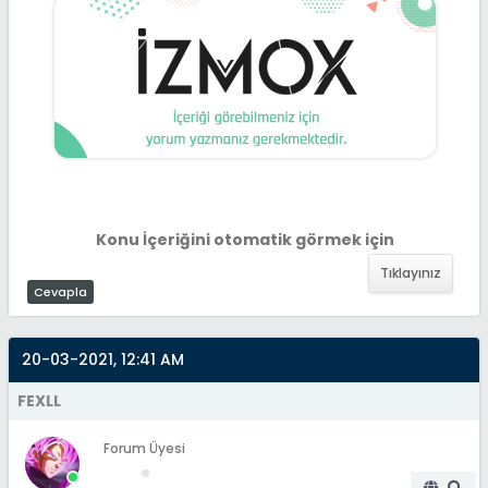
Konu İçeriğini otomatik görmek için
Tıklayınız
Cevapla
20-03-2021, 12:41 AM
FEXLL
Forum Üyesi