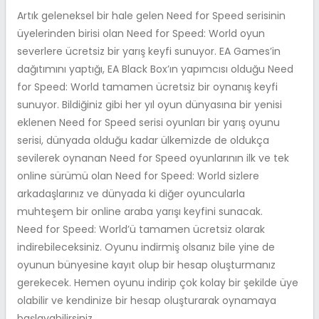
Artık geleneksel bir hale gelen Need for Speed serisinin
üyelerinden birisi olan Need for Speed: World oyun
severlere ücretsiz bir yarış keyfi sunuyor. EA Games’in
dağıtımını yaptığı, EA Black Box’ın yapımcısı olduğu Need
for Speed: World tamamen ücretsiz bir oynanış keyfi
sunuyor. Bildiğiniz gibi her yıl oyun dünyasına bir yenisi
eklenen Need for Speed serisi oyunları bir yarış oyunu
serisi, dünyada olduğu kadar ülkemizde de oldukça
sevilerek oynanan Need for Speed oyunlarının ilk ve tek
online sürümü olan Need for Speed: World sizlere
arkadaşlarınız ve dünyada ki diğer oyuncularla
muhteşem bir online araba yarışı keyfini sunacak.
Need for Speed: World’ü tamamen ücretsiz olarak
indirebileceksiniz. Oyunu indirmiş olsanız bile yine de
oyunun bünyesine kayıt olup bir hesap oluşturmanız
gerekecek. Hemen oyunu indirip çok kolay bir şekilde üye
olabilir ve kendinize bir hesap oluşturarak oynamaya
başlayabilirsiniz.