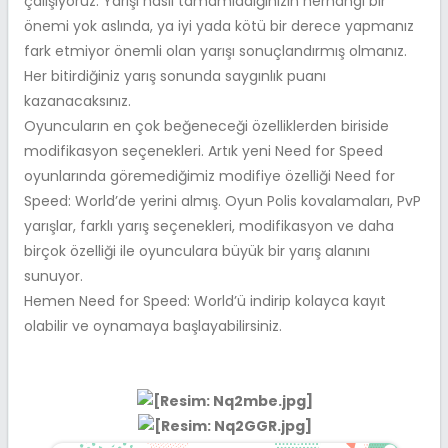
çalışıyoruz. Yarışı nasıl tamamladığınızın herhangi bir
önemi yok aslında, ya iyi yada kötü bir derece yapmanız
fark etmiyor önemli olan yarışı sonuçlandırmış olmanız.
Her bitirdiğiniz yarış sonunda saygınlık puanı
kazanacaksınız.
Oyuncuların en çok beğeneceği özelliklerden biriside
modifikasyon seçenekleri. Artık yeni Need for Speed
oyunlarında göremediğimiz modifiye özelliği Need for
Speed: World’de yerini almış. Oyun Polis kovalamaları, PvP
yarışlar, farklı yarış seçenekleri, modifikasyon ve daha
birçok özelliği ile oyunculara büyük bir yarış alanını
sunuyor.
Hemen Need for Speed: World’ü indirip kolayca kayıt
olabilir ve oynamaya başlayabilirsiniz.