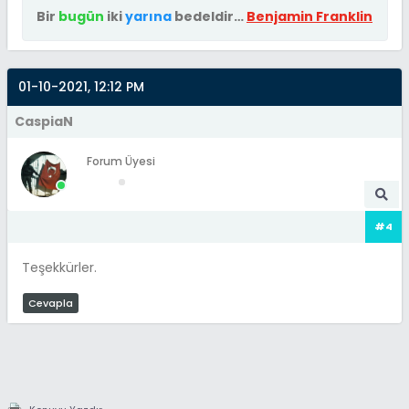
Bir
bugün
iki
yarına
bedeldir…
Benjamin Franklin
01-10-2021, 12:12 PM
CaspiaN
Forum Üyesi
#4
Teşekkürler.
Cevapla