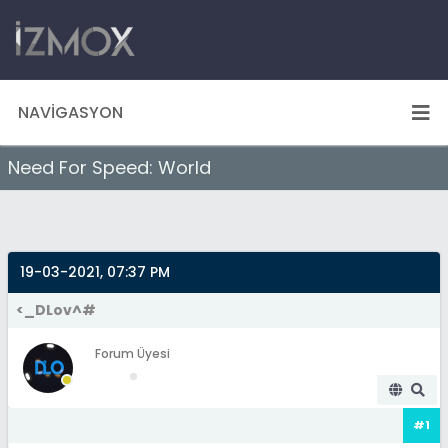
NAVIGASYON
Need For Speed: World
19-03-2021, 07:37 PM
<_DLov^#
Forum Üyesi
#1