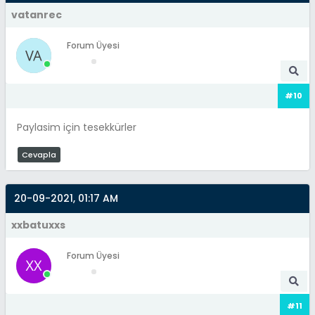
vatanrec
Forum Üyesi
#10
Paylasim için tesekkürler
Cevapla
20-09-2021, 01:17 AM
xxbatuxxs
Forum Üyesi
#11