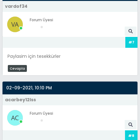
vardof34
Forum Üyesi
#7
Paylasim için tesekkürler
Cevapla
02-09-2021, 10:10 PM
acarbey12lss
Forum Üyesi
#8