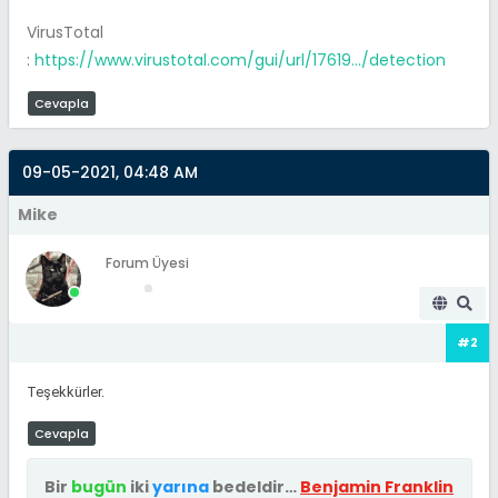
VirusTotal
:
https://www.virustotal.com/gui/url/17619.../detection
Cevapla
09-05-2021, 04:48 AM
Mike
Forum Üyesi
#2
Teşekkürler.
Cevapla
Bir
bugün
iki
yarına
bedeldir…
Benjamin Franklin