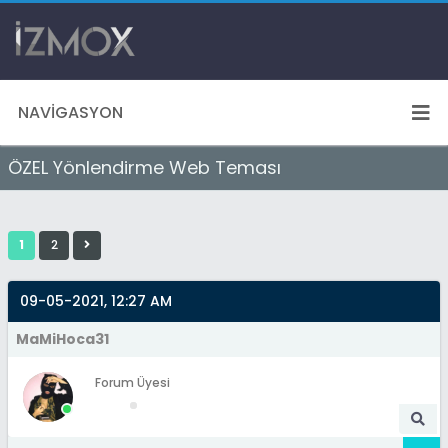
NAVIGASYON
ÖZEL Yönlendirme Web Teması
1
2
09-05-2021, 12:27 AM
MaMiHoca31
Forum Üyesi