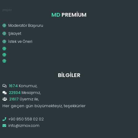
pergola
MD
PREMIUM
Moderatör Başvuru
Şikayet
İstek ve Öneri
BILGILER
1674
Konumuz,
22934
Mesajımız,
21617
Üyemiz ile,
Her geçen gün büyümekteyiz, teşekkürler
+90 850 558 02 02
info@izmox.com