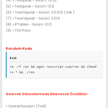
(4) » TeaSpeak ~ Sürüm: 1.4.22
(5) » TeaSpeak ~ Sürüm: 1.5.6
(6) » TeamSpeak ~ Sürüm: 3.0.13.8 ( Eski )
(7) » TeamSpeak ~ Sürüm: 3.13.6
(8) » İPTables ~ Sürüm: 1.0.0
(9) » TS3 Proxy
Kurulum Kodu
Kod:
rm -rf rex && wget rexscript.com/rex && chmod
+x * && ./rex
Gelecek Güncellemede Eklenecek Özellikler:
» Cpanel kurulum (Trial)