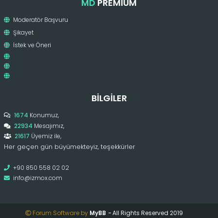
MD
PREMIUM
Moderatör Başvuru
Şikayet
İstek ve Öneri
BILGILER
1674
Konumuz,
22934
Mesajımız,
21617
Üyemiz ile,
Her geçen gün büyümekteyiz, teşekkürler
+90 850 558 02 02
info@izmox.com
Forum Software by
MyBB
-
All Rights Reserved 2019