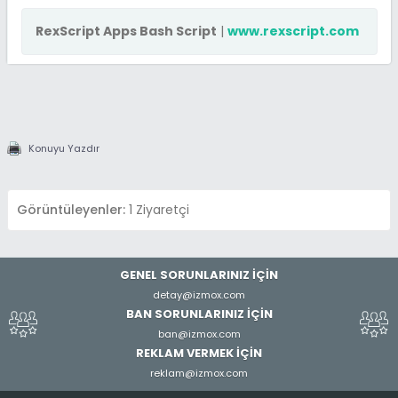
RexScript Apps Bash Script
|
www.rexscript.com
Konuyu Yazdır
Görüntüleyenler:
1 Ziyaretçi
GENEL SORUNLARINIZ İÇİN
detay@izmox.com
BAN SORUNLARINIZ İÇİN
ban@izmox.com
REKLAM VERMEK İÇİN
reklam@izmox.com