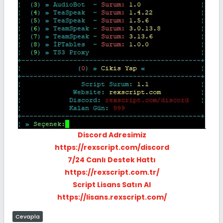
Discord Adresimiz
https://rexscript.com/discord
7/24 Canlı Destek Hattı
https://rexscript.com.tr/
Script Lisans Satın Al
https://lisans.rexscript.com/
Cevapla