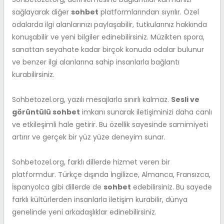
sağlayarak diğer
sohbet
platformlarından sıyrılır. Özel
odalarda ilgi alanlarınızı paylaşabilir, tutkularınız hakkında
konuşabilir ve yeni bilgiler edinebilirsiniz. Müzikten spora,
sanattan seyahate kadar birçok konuda odalar bulunur
ve benzer ilgi alanlarına sahip insanlarla bağlantı
kurabilirsiniz.
Sohbetozel.org, yazılı mesajlarla sınırlı kalmaz.
Sesli ve
görüntülü sohbet
imkanı sunarak iletişiminizi daha canlı
ve etkileşimli hale getirir. Bu özellik sayesinde samimiyeti
artırır ve gerçek bir yüz yüze deneyim sunar.
Sohbetozel.org, farklı dillerde hizmet veren bir
platformdur. Türkçe dışında İngilizce, Almanca, Fransızca,
İspanyolca gibi dillerde de
sohbet
edebilirsiniz. Bu sayede
farklı kültürlerden insanlarla iletişim kurabilir, dünya
genelinde yeni arkadaşlıklar edinebilirsiniz.