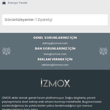
Konuyu Yazdır
Görüntüleyenler:
1 Ziyaretçi
GENEL SORUNLARINIZ İÇİN
detay@izmox.com
BAN SORUNLARINIZ İÇİN
ban@izmox.com
REKLAM VERMEK İÇİN
reklam@izmox.com
İZMOX ekibi olarak genel forum platformuyuz. Doğru bilgilerle, yararlı
paylaşımlarla dost edinip web ortamı kurmayı hedefledik. Bugüne kadar
sürdürdüğümüz bu yolda bizleri yalnız bırakmadığınız için sonsuz
teşekkürlerimizi borç biliriz.