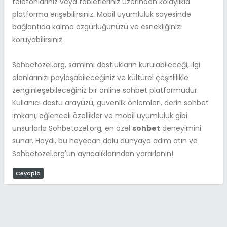
telefonlarınız veya tabletleriniz üzerinden kolaylıkla
platforma erişebilirsiniz. Mobil uyumluluk sayesinde
bağlantıda kalma özgürlüğünüzü ve esnekliğinizi
koruyabilirsiniz.
Sohbetozel.org, samimi dostlukların kurulabileceği, ilgi
alanlarınızı paylaşabileceğiniz ve kültürel çeşitlilikle
zenginleşebileceğiniz bir online sohbet platformudur.
Kullanıcı dostu arayüzü, güvenlik önlemleri, derin sohbet
imkanı, eğlenceli özellikler ve mobil uyumluluk gibi
unsurlarla Sohbetozel.org, en özel
sohbet
deneyimini
sunar. Haydi, bu heyecan dolu dünyaya adım atın ve
Sohbetozel.org'un ayrıcalıklarından yararlanın!
Cevapla