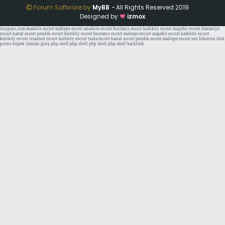
Forum Software by
MyBB
-
All Rights Reserved 2019
Designed by
izmox
donpato.com
anadolu escort
maltepe escort
anadolu escort
bostancı escort
kadıköy escort
ataşehir escort
ümraniye
escort
kartal escort
pendik escort
kurtköy escort
bostancı escort
maltepe escort
ataşehir escort
kadıköy escort
kurtköy escort
istanbul escort
kurtköy escort
tuzla escort
kartal escort
pendik escort
maltepe escort
sex hikayesi
türk
porno
köpek ilanları
giriş
php shell
php shell
php shell
php shell
hacklink