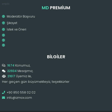
pergola
MD
PREMIUM
Moderatör Başvuru
Şikayet
İstek ve Öneri
BILGILER
1674
Konumuz,
22934
Mesajımız,
21617
Üyemiz ile,
Her geçen gün büyümekteyiz, teşekkürler
+90 850 558 02 02
info@izmox.com