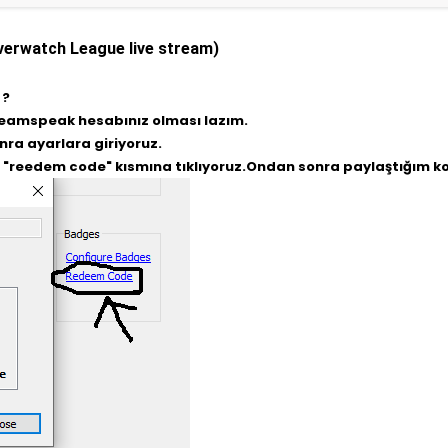
verwatch League live stream)
 ?
Teamspeak hesabınız olması lazım.
ra ayarlara giriyoruz.
reedem code" kısmına tıklıyoruz.Ondan sonra paylaştığım kod