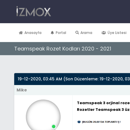
Anasayfa
Portal
Arama
Üye Listesi
Teamspeak Rozet Kodları 2020 - 2021
Derecelendirme: 0/5 - 0 oy
1
2
3
4
5
19-12-2020, 03:45 AM
(Son Düzenleme: 19-12-2020, 03
Mike
Teamspeak 3 orjinal roze
Rozetler Teamspeak 3 üze