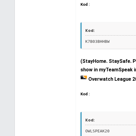
Kod :
Kod:
K7B03BHHBW
(StayHome. StaySafe. Pl
show in myTeamSpeak i
Overwatch League 2
Kod :
Kod:
OWLSPEAK20