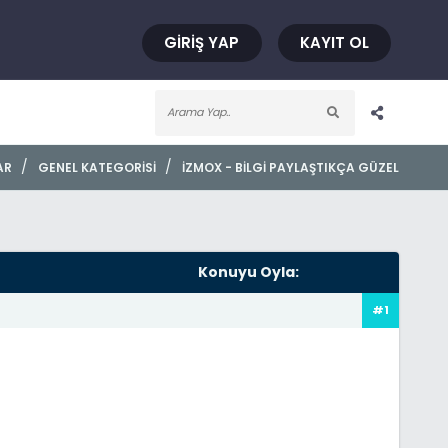
GIRIŞ YAP
KAYIT OL
/
/
AR
GENEL KATEGORISI
İZMOX - BILGI PAYLAŞTIKÇA GÜZEL
Konuyu Oyla:
#1