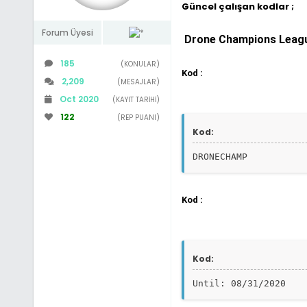
Güncel çalışan kodlar ;
Forum Üyesi
Drone Champions Leag
185
(KONULAR)
Kod :
2,209
(MESAJLAR)
Oct 2020
(KAYIT TARIHI)
122
(REP PUANI)
Kod:
DRONECHAMP
Kod :
Kod:
Until: 08/31/2020