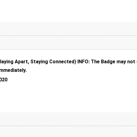
aying Apart, Staying Connected) INFO: The Badge may not sh
mmediately.
020