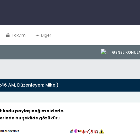
Takvim
Diğer
GENEL KONUL
:46 AM, Düzenleyen:
Mike
.)
t kodu paylaşıcağım sizlerle.
rinde bu şekilde gözükür ;