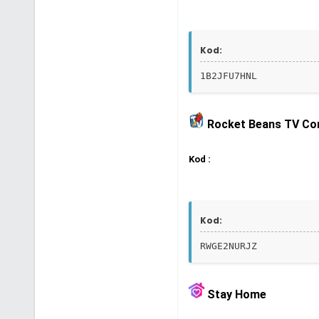
Kod:
1B2JFU7HNL
Rocket Beans TV Co
Kod :
Kod:
RWGE2NURJZ
Stay Home