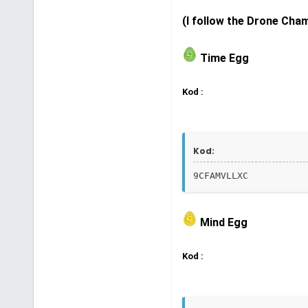
(I follow the Drone Cha
Time Egg
Kod :
Kod:
9CFAMVLLXC
Mind Egg
Kod :