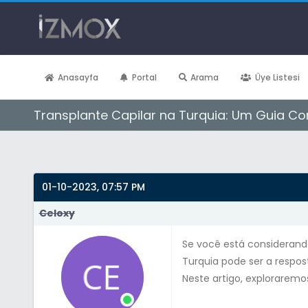
Anasayfa
Portal
Arama
Üye Listesi
Transplante Capilar na Turquia: Um Guia C
Derecelendirme: 0/5 - 0 oy
1
2
3
4
5
01-10-2023, 07:57 PM
Celoxy
Se você está consideran
Turquia pode ser a respos
Neste artigo, exploraremo