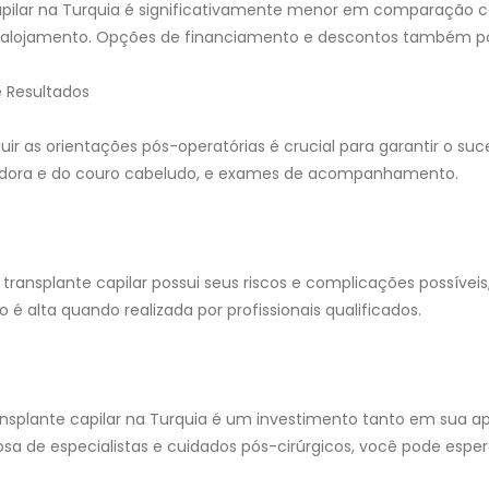
apilar na Turquia é significativamente menor em comparação c
 alojamento. Opções de financiamento e descontos também po
e Resultados
ir as orientações pós-operatórias é crucial para garantir o suc
dora e do couro cabeludo, e exames de acompanhamento.
 transplante capilar possui seus riscos e complicações possíve
 é alta quando realizada por profissionais qualificados.
ansplante capilar na Turquia é um investimento tanto em sua
osa de especialistas e cuidados pós-cirúrgicos, você pode espera