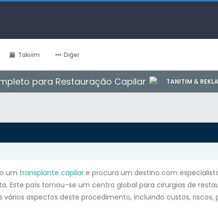
Takvim
Diğer
ompleto para Restauração Capilar
TANITIM & REKL
do um
transplante capilar
e procura um destino com especialista
ta. Este país tornou-se um centro global para cirurgias de rest
s vários aspectos deste procedimento, incluindo custos, riscos,