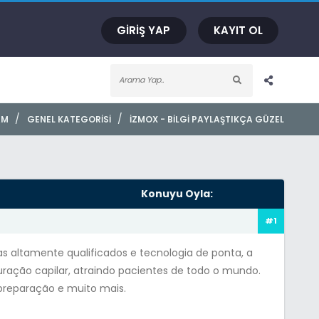
GIRIŞ YAP
KAYIT OL
/
/
AM
GENEL KATEGORISI
İZMOX - BILGI PAYLAŞTIKÇA GÜZEL
Konuyu Oyla:
#1
s altamente qualificados e tecnologia de ponta, a
auração capilar, atraindo pacientes de todo o mundo.
 preparação e muito mais.