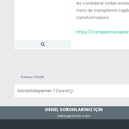
Ao considerar todas essas
trata de transplante capi
transformadora.
https://transplantecapila
Konuyu Yazdır
Görüntüleyenler:
1 Ziyaretçi
GENEL SORUNLARINIZ İÇİN
detay@izmox.com