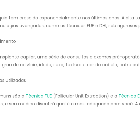
uia tem crescido exponencialmente nos últimos anos. A alta ta
nologias avançadas, como as técnicas FUE e DHI, sob rigorosos 
dimento
nsplante capilar, uma série de consultas e exames pré-operatór
 grau de calvície, idade, sexo, textura e cor do cabelo, entre out
s Utilizadas
omuns são a
Técnica FUE
(Follicular Unit Extraction) e a
Técnica D
, e seu médico discutirá qual é o mais adequado para você. 