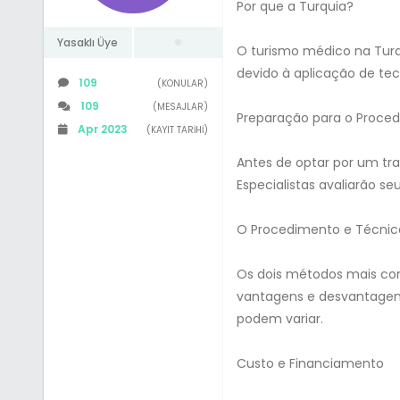
Por que a Turquia?
Yasaklı Üye
O turismo médico na Turq
devido à aplicação de tec
109
(KONULAR)
109
(MESAJLAR)
Preparação para o Proce
Apr 2023
(KAYIT TARIHI)
Antes de optar por um tra
Especialistas avaliarão seu
O Procedimento e Técnica
Os dois métodos mais c
vantagens e desvantagens
podem variar.
Custo e Financiamento