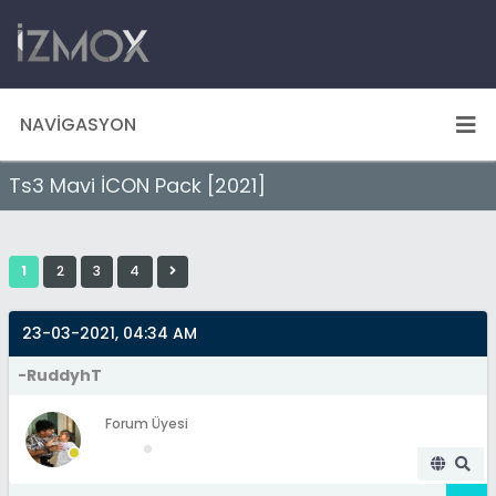
NAVIGASYON
Ts3 Mavi İCON Pack [2021]
1
2
3
4
23-03-2021, 04:34 AM
-RuddyhT
Forum Üyesi