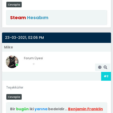
Cevapla
Steam
Hesabım
23-03-2021, 02:06 PM
Mike
Forum Üyesi
#2
Teşekkürler
Cevapla
Bir
bugün
iki
yarına
bedeldir…
Benjamin Franklin