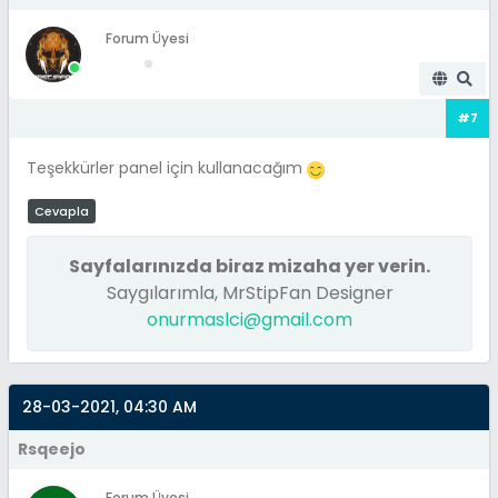
Forum Üyesi
#7
Teşekkürler panel için kullanacağım
Cevapla
Sayfalarınızda biraz mizaha yer verin.
Saygılarımla, MrStipFan Designer
onurmaslci@gmail.com
28-03-2021, 04:30 AM
Rsqeejo
Forum Üyesi