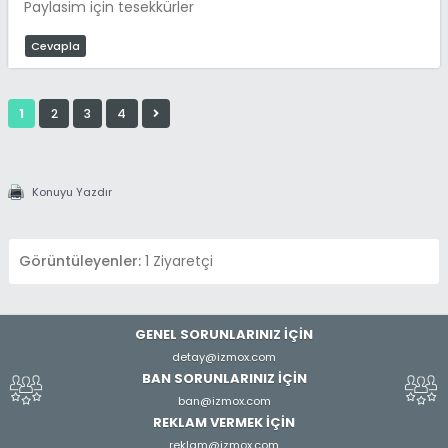
Paylasim için tesekkürler
Cevapla
1
2
3
4
Konuyu Yazdır
Görüntüleyenler:
1 Ziyaretçi
GENEL SORUNLARINIZ İÇİN
detay@izmox.com
BAN SORUNLARINIZ İÇİN
ban@izmox.com
REKLAM VERMEK İÇİN
reklam@izmox.com