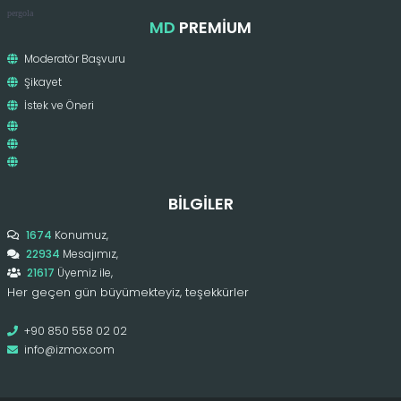
pergola
MD
PREMIUM
Moderatör Başvuru
Şikayet
İstek ve Öneri
BILGILER
1674
Konumuz,
22934
Mesajımız,
21617
Üyemiz ile,
Her geçen gün büyümekteyiz, teşekkürler
+90 850 558 02 02
info@izmox.com