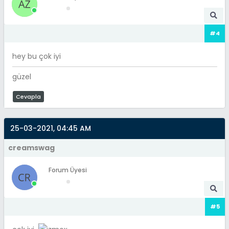
#4
hey bu çok iyi
güzel
Cevapla
25-03-2021, 04:45 AM
creamswag
Forum Üyesi
#5