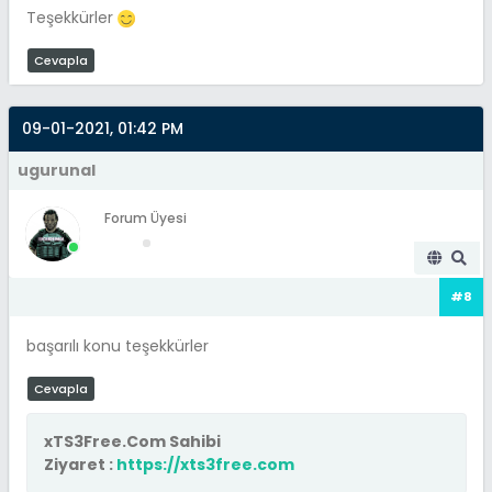
Teşekkürler
Cevapla
09-01-2021, 01:42 PM
ugurunal
Forum Üyesi
#8
başarılı konu teşekkürler
Cevapla
xTS3Free.Com Sahibi
Ziyaret :
https://xts3free.com