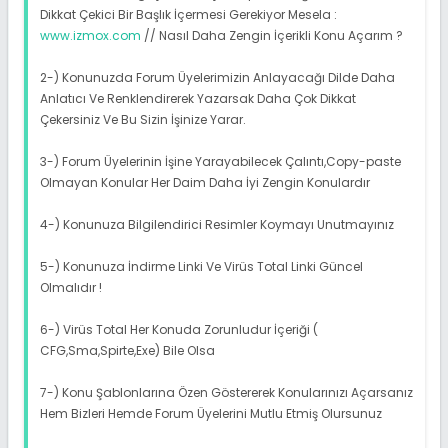
Dikkat Çekici Bir Başlık İçermesi Gerekiyor Mesela :
www.izmox.com
// Nasıl Daha Zengin İçerikli Konu Açarım ?
2-) Konunuzda Forum Üyelerimizin Anlayacağı Dilde Daha
Anlatıcı Ve Renklendirerek Yazarsak Daha Çok Dikkat
Çekersiniz Ve Bu Sizin İşinize Yarar.
3-) Forum Üyelerinin İşine Yarayabilecek Çalıntı,Copy-paste
Olmayan Konular Her Daim Daha İyi Zengin Konulardır
4-) Konunuza Bilgilendirici Resimler Koymayı Unutmayınız
5-) Konunuza İndirme Linki Ve Virüs Total Linki Güncel
Olmalıdır !
6-) Virüs Total Her Konuda Zorunludur İçeriği (
CFG,Sma,Spirte,Exe) Bile Olsa
7-) Konu Şablonlarına Özen Göstererek Konularınızı Açarsanız
Hem Bizleri Hemde Forum Üyelerini Mutlu Etmiş Olursunuz