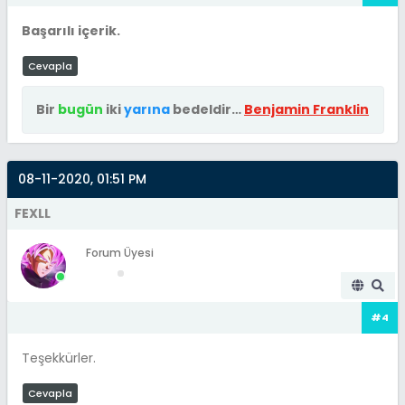
Başarılı içerik.
Cevapla
Bir
bugün
iki
yarına
bedeldir…
Benjamin Franklin
08-11-2020, 01:51 PM
FEXLL
Forum Üyesi
#4
Teşekkürler.
Cevapla