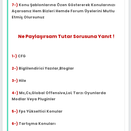
7-)
Konu Şablonlarına Özen Göstererek Konularınızı
Açarsanız Hem Bizleri Hemde Forum Üyelerini Mutlu
Etmiş Olursunuz
Ne Paylaşırsam Tutar Sorusuna Yanıt !
1-)
CFG
2-)
Biglilendirici Yazılar,Bloglar
3-)
Hile
4-)
Mc,Cs,Global Offensive,LoL Tarzı Oyunlarda
Modlar Veya Pluginler
5-)
Fps Yükseltici Konular
6-)
Tartışma Konuları