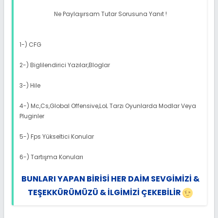
Ne Paylaşırsam Tutar Sorusuna Yanıt !
1-) CFG
2-) Biglilendirici Yazılar,Bloglar
3-) Hile
4-) Mc,Cs,Global Offensive,LoL Tarzı Oyunlarda Modlar Veya
Pluginler
5-) Fps Yükseltici Konular
6-) Tartışma Konuları
BUNLARI YAPAN BİRİSİ HER DAİM SEVGİMİZİ &
TEŞEKKÜRÜMÜZÜ & İLGİMİZİ ÇEKEBİLİR