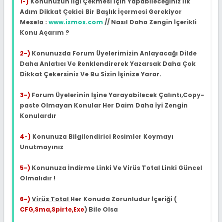
1-)
Konunuzun İlgi Çekmesi İçin Yapabileceğiniz İlk
Adım Dikkat Çekici Bir Başlık İçermesi Gerekiyor
Mesela :
www.izmox.com
// Nasıl Daha Zengin İçerikli
Konu Açarım ?
2-)
Konunuzda Forum Üyelerimizin Anlayacağı Dilde
Daha Anlatıcı Ve Renklendirerek Yazarsak Daha Çok
Dikkat Çekersiniz Ve Bu Sizin İşinize Yarar.
3-)
Forum Üyelerinin İşine Yarayabilecek Çalıntı,Copy-
paste Olmayan Konular Her Daim Daha İyi Zengin
Konulardır
4-)
Konunuza Bilgilendirici Resimler Koymayı
Unutmayınız
5-)
Konunuza İndirme Linki Ve Virüs Total Linki Güncel
Olmalıdır !
6-)
Virüs Total
Her Konuda Zorunludur İçeriği (
CFG,Sma,Spirte,Exe
) Bile Olsa