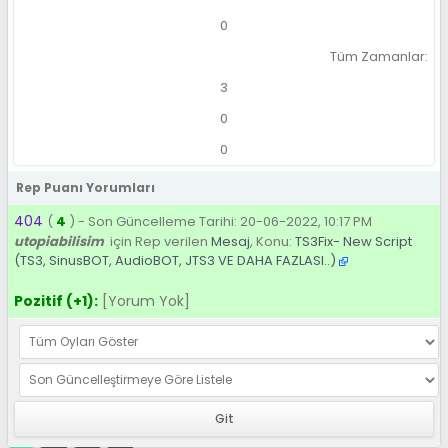
0
Tüm Zamanlar:
3
0
0
Rep Puanı Yorumları
404
(
4
) - Son Güncelleme Tarihi: 20-06-2022, 10:17 PM
utopiabilisim
için Rep verilen
Mesaj
, Konu:
TS3Fix- New Script
(TS3, SinusBOT, AudioBOT, JTS3 VE DAHA FAZLASI..)
Pozitif (+1):
[Yorum Yok]