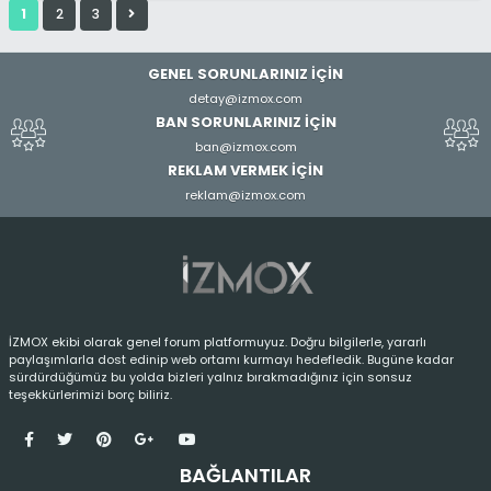
1
2
3
GENEL SORUNLARINIZ İÇİN
detay@izmox.com
BAN SORUNLARINIZ İÇİN
ban@izmox.com
REKLAM VERMEK İÇİN
reklam@izmox.com
İZMOX ekibi olarak genel forum platformuyuz. Doğru bilgilerle, yararlı
paylaşımlarla dost edinip web ortamı kurmayı hedefledik. Bugüne kadar
sürdürdüğümüz bu yolda bizleri yalnız bırakmadığınız için sonsuz
teşekkürlerimizi borç biliriz.
BAĞLANTILAR