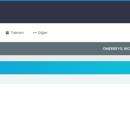
Takvim
Diğer
OMERBEY0, NIC