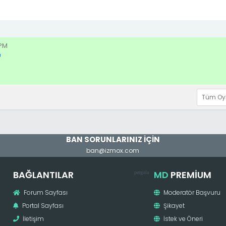
 PM
BAN SORUNLARINIZ İÇİN
ban@izmox.com
BAĞLANTILAR
MD
PREMIUM
pergola
Forum Sayfası
Moderatör Başvuru
Portal Sayfası
Şikayet
İletişim
İstek ve Öneri