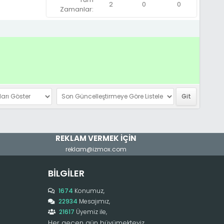
2
0
0
Zamanlar:
REKLAM VERMEK İÇİN
reklam@izmox.com
BILGILER
1674
Konumuz,
22934
Mesajımız,
21617
Üyemiz ile,
Her geçen gün büyümekteyiz,