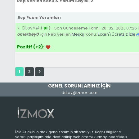
Rep Verilen Konu & Yorum Sayısı: 2
Rep Puanı Yorumları
<_DLov^#
(
81
) - Son Güncelleme Tarihi: 20-02-2021, 07:26
omerbey0
için Rep verilen
Mesaj
, Konu:
Exxen'i Ücretsiz İzle
Pozitif (+2):
1
2
GENEL SORUNLARINIZ İÇİN
detay@izmox.com
İZMOX ekibi olarak genel forum platformuyuz. Doğru bilgilerle,
yararlı paylaşımlarla dost edinip web ortamı kurmayı hedefledik.