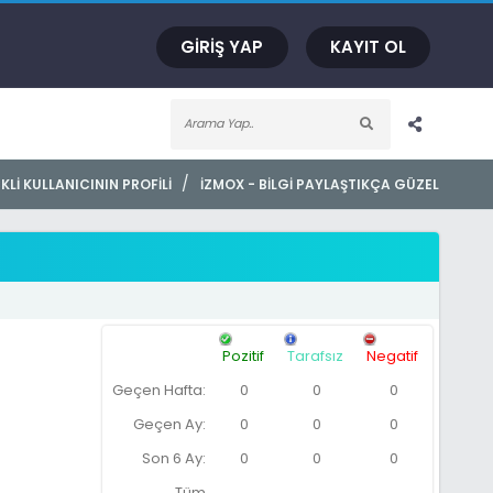
GIRIŞ YAP
KAYIT OL
/
KLI KULLANICININ PROFILI
İZMOX - BILGI PAYLAŞTIKÇA GÜZEL
Pozitif
Tarafsız
Negatif
Geçen Hafta:
0
0
0
Geçen Ay:
0
0
0
Son 6 Ay:
0
0
0
Tüm