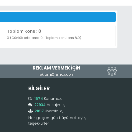
Toplam Konu : 0
0 (Günlük ortalama 0 | Toplam konuların %0)
REKLAM VERMEK İÇİN
reklam@izmox.com
BILGILER
1674
Konumuz,
22934
Mesajımız,
21617
Üyemiz ile,
Her geçen gün büyümekteyiz,
teşekkürler