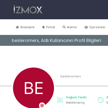
Anasayfa
Portal
Arama
Üye Listesi
besleromerx, Adlı Kullanıcının Profil Bilgileri
besleromerx
Forum Üyesi
Doğum Tarihi:
A
Belirtilmemiş
5