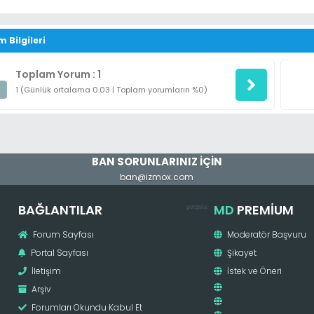
m Bilgileri
Toplam Yorum : 1
1 (Günlük ortalama 0.03 | Toplam yorumların %0)
BAN SORUNLARINIZ İÇİN
ban@izmox.com
BAĞLANTILAR
MD
PREMIUM
pergola
Forum Sayfası
Moderatör Başvuru
Portal Sayfası
Şikayet
İletişim
İstek ve Öneri
Arşiv
Forumları Okundu Kabul Et