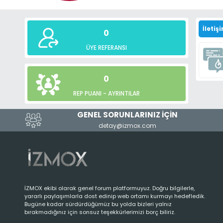
İletişi
0
ÜYE REFERANSI
0
REP PUANI -
AYRINTILAR
GENEL SORUNLARINIZ İÇİN
detay@izmox.com
İZMOX ekibi olarak genel forum platformuyuz. Doğru bilgilerle,
yararlı paylaşımlarla dost edinip web ortamı kurmayı hedefledik.
Bugüne kadar sürdürdüğümüz bu yolda bizleri yalnız
bırakmadığınız için sonsuz teşekkürlerimizi borç biliriz.