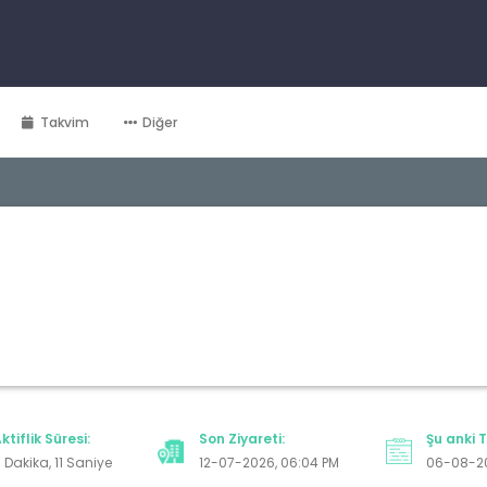
Takvim
Diğer
ktiflik Süresi:
Son Ziyareti:
Şu anki T
 Dakika, 11 Saniye
12-07-2026, 06:04 PM
06-08-2