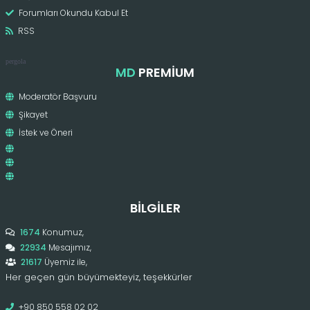
Forumları Okundu Kabul Et
RSS
pergola
MD
PREMIUM
Moderatör Başvuru
Şikayet
İstek ve Öneri
BILGILER
1674
Konumuz,
22934
Mesajımız,
21617
Üyemiz ile,
Her geçen gün büyümekteyiz, teşekkürler
+90 850 558 02 02