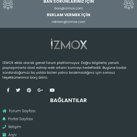
BAN SORUNLARINIZ İÇİN
ban@izmox.com
REKLAM VERMEK İÇİN
reklam@izmox.com
İZMOX ekibi olarak genel forum platformuyuz. Doğru bilgilerle, yararlı
paylaşımlarla dost edinip web ortamı kurmayı hedefledik. Bugüne kadar
sürdürdüğümüz bu yolda bizleri yalnız bırakmadığınız için sonsuz
teşekkürlerimizi borç biliriz.
BAĞLANTILAR
Forum Sayfası
Portal Sayfası
İletişim
Arşiv