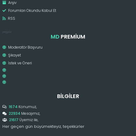
Arşiv
Forumları Okundu Kabul Et
RSS
pergola
MD
PREMIUM
Moderatör Başvuru
Şikayet
İstek ve Öneri
BILGILER
1674
Konumuz,
22934
Mesajımız,
21617
Üyemiz ile,
Her geçen gün büyümekteyiz, teşekkürler