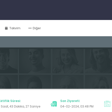
Takvim
Diğer
ktiflik Süresi:
Son Ziyareti:
 Saat, 43 Dakika, 27 Saniye
04-02-2024, 03:48 PM