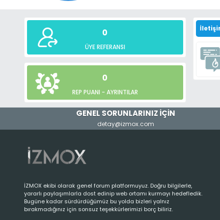
İletişi
0
ÜYE REFERANSI
0
REP PUANI -
AYRINTILAR
GENEL SORUNLARINIZ İÇİN
detay@izmox.com
İZMOX ekibi olarak genel forum platformuyuz. Doğru bilgilerle,
yararlı paylaşımlarla dost edinip web ortamı kurmayı hedefledik.
Bugüne kadar sürdürdüğümüz bu yolda bizleri yalnız
bırakmadığınız için sonsuz teşekkürlerimizi borç biliriz.