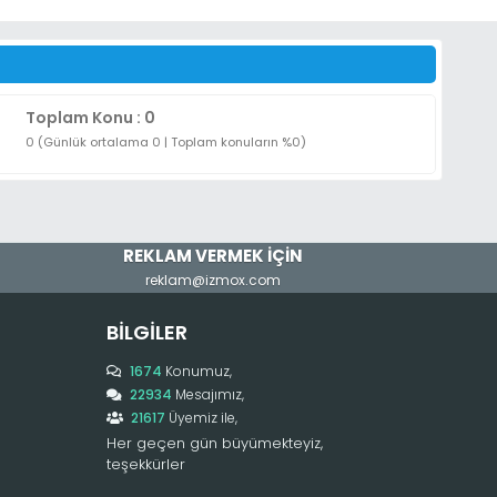
Toplam Konu : 0
0 (Günlük ortalama 0 | Toplam konuların %0)
REKLAM VERMEK İÇİN
reklam@izmox.com
BILGILER
1674
Konumuz,
22934
Mesajımız,
21617
Üyemiz ile,
Her geçen gün büyümekteyiz,
teşekkürler