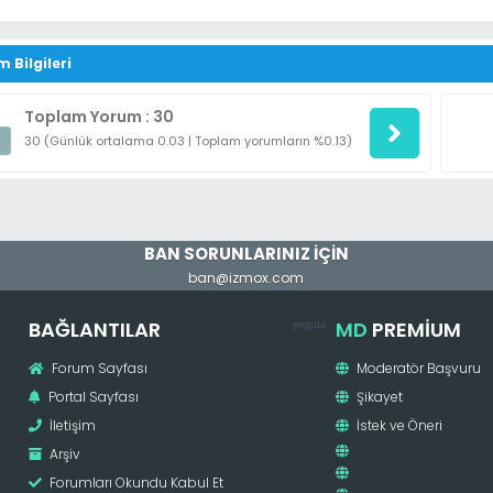
m Bilgileri
Toplam Yorum : 30
30 (Günlük ortalama 0.03 | Toplam yorumların %0.13)
BAN SORUNLARINIZ İÇİN
ban@izmox.com
BAĞLANTILAR
MD
PREMIUM
pergola
Forum Sayfası
Moderatör Başvuru
Portal Sayfası
Şikayet
İletişim
İstek ve Öneri
Arşiv
Forumları Okundu Kabul Et