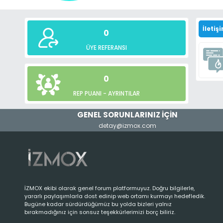
İletişi
0
ÜYE REFERANSI
0
REP PUANI -
AYRINTILAR
GENEL SORUNLARINIZ İÇİN
detay@izmox.com
İZMOX ekibi olarak genel forum platformuyuz. Doğru bilgilerle,
yararlı paylaşımlarla dost edinip web ortamı kurmayı hedefledik.
Bugüne kadar sürdürdüğümüz bu yolda bizleri yalnız
bırakmadığınız için sonsuz teşekkürlerimizi borç biliriz.