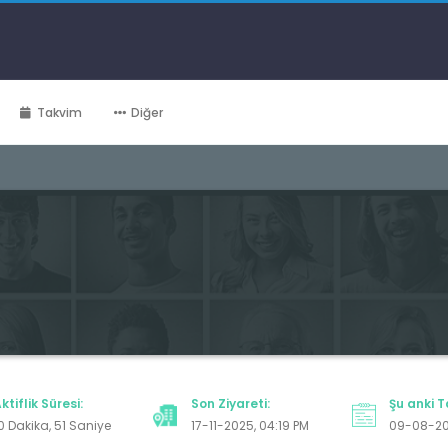
Takvim
Diğer
ktiflik Süresi:
Son Ziyareti:
Şu anki T
0 Dakika, 51 Saniye
17-11-2025, 04:19 PM
09-08-2