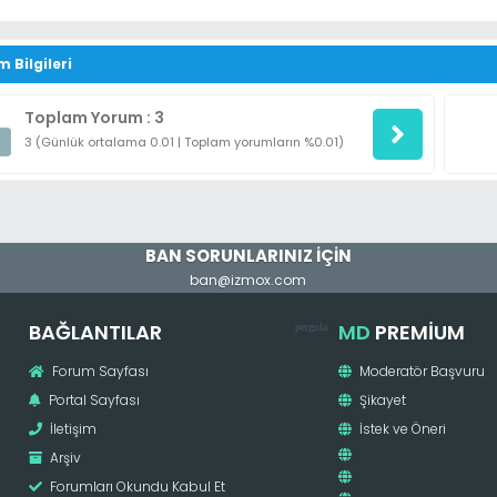
m Bilgileri
Toplam Yorum : 3
3 (Günlük ortalama 0.01 | Toplam yorumların %0.01)
BAN SORUNLARINIZ İÇİN
ban@izmox.com
BAĞLANTILAR
MD
PREMIUM
pergola
Forum Sayfası
Moderatör Başvuru
Portal Sayfası
Şikayet
İletişim
İstek ve Öneri
Arşiv
Forumları Okundu Kabul Et