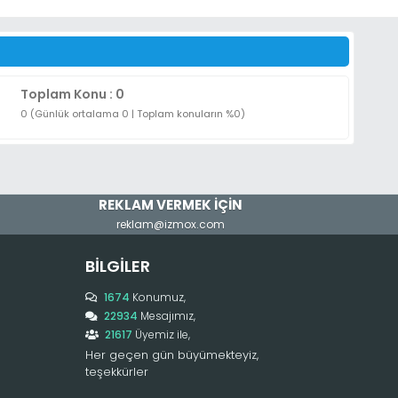
Toplam Konu : 0
0 (Günlük ortalama 0 | Toplam konuların %0)
REKLAM VERMEK İÇİN
reklam@izmox.com
BILGILER
1674
Konumuz,
22934
Mesajımız,
21617
Üyemiz ile,
Her geçen gün büyümekteyiz,
teşekkürler