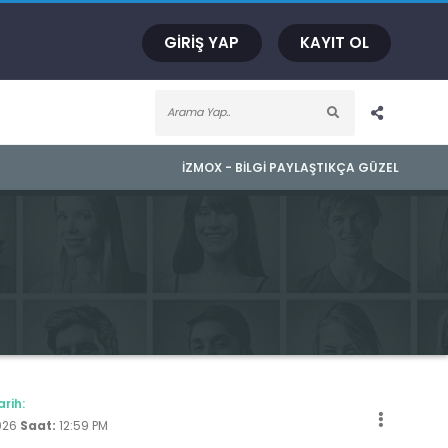
GIRIŞ YAP
KAYIT OL
İZMOX - BILGI PAYLAŞTIKÇA GÜZEL
arih:
026
Saat:
12:59 PM